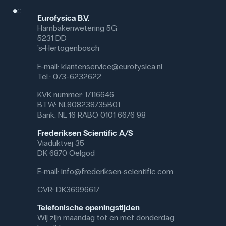
Eurofysica B.V.
Hambakenwetering 5G
5231 DD
's-Hertogenbosch
E-mail:
klantenservice@eurofysica.nl
Tel.: 073-6232622
KVK nummer: 17116646
BTW: NL808238735B01
Bank: NL 16 RABO 0101 6676 98
Frederiksen Scientific A/S
Viaduktvej 35
DK 6870 Oelgod
E-mail:
info@frederiksen-scientific.com
CVR: DK36996617
Telefonische openingstijden
Wij zijn maandag tot en met donderdag