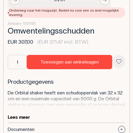
Onderweg naar het magazijn. Bestel nu voor een zo snel mogelijke
levering.
Artikelnr. 067980
Omwentelingsschudden
EUR 307,00
(EUR 371,47 incl. BTW)
Toevoegen aan winkelwagen
Productgegevens
De Orbital shaker heeft een schudoppervlak van 32 x 32
cm en een maximale capaciteit van 5000 g. De Orbital
shaker is uitgerust met een eenvoudig af te lezen digitaal
display waarop de schudsnelheid en de schudtijd kunnen
worden ingesteld. De schudtijd kan worden ingesteld
Lees meer
tussen 1 min en 23 uur en 59 minuten, terwijl de
schudsnelheid tussen 40-200 tpm ligt. Beide
Documenten