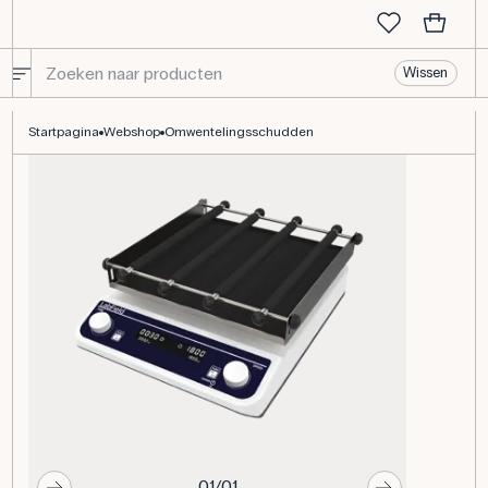
Wissen
Omwentelingsschudden - Eurofysica
Startpagina
Webshop
Omwentelingsschudden
01/01