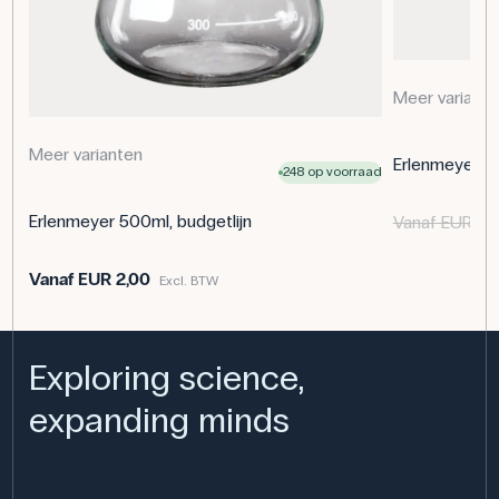
Merk: LabField
Afmetingen: (L x W x H) 43.5 cm x 33 cm x 14 cm
Meer variante
Meer varianten
Erlenmeyer 25
248 op voorraad
Erlenmeyer 500ml, budgetlijn
Vanaf
EUR 2,
Vanaf
EUR 2,00
Excl. BTW
Exploring science,
expanding minds