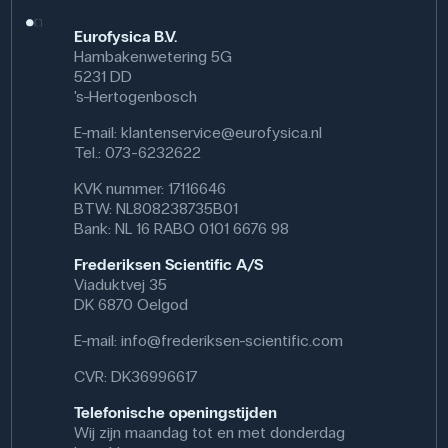
Eurofysica B.V.
Hambakenwetering 5G
5231 DD
's-Hertogenbosch
E-mail:
klantenservice@eurofysica.nl
Tel.: 073-6232622
KVK nummer: 17116646
BTW: NL808238735B01
Bank: NL 16 RABO 0101 6676 98
Frederiksen Scientific A/S
Viaduktvej 35
DK 6870 Oelgod
E-mail:
info@frederiksen-scientific.com
CVR: DK36996617
Telefonische openingstijden
Wij zijn maandag tot en met donderdag