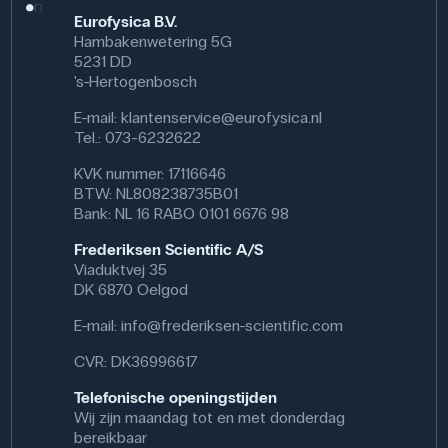
Eurofysica B.V.
Hambakenwetering 5G
5231 DD
's-Hertogenbosch
E-mail:
klantenservice@eurofysica.nl
Tel.: 073-6232622
KVK nummer: 17116646
BTW: NL808238735B01
Bank: NL 16 RABO 0101 6676 98
Frederiksen Scientific A/S
Viaduktvej 35
DK 6870 Oelgod
E-mail:
info@frederiksen-scientific.com
CVR: DK36996617
Telefonische openingstijden
Wij zijn maandag tot en met donderdag
bereikbaar