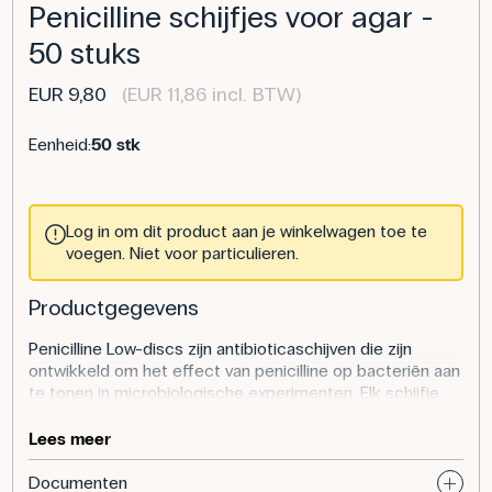
Penicilline schijfjes voor agar -
50 stuks
EUR 9,80
(EUR 11,86 incl. BTW)
Eenheid:
50 stk
Log in om dit product aan je winkelwagen toe te
voegen. Niet voor particulieren.
Productgegevens
Penicilline Low-discs zijn antibioticaschijven die zijn
ontwikkeld om het effect van penicilline op bacteriën aan
te tonen in microbiologische experimenten. Elk schijfje
bevat 1 eenheid penicilline, wat overeenkomt met
ongeveer 0,6 µg, en is ontworpen om op geënte
Lees meer
agarplaten zoals PCA of vleespeptonagar te worden
geplaatst. De schijf wordt lichtjes aangedrukt met een
Documenten