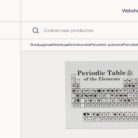
Websh
Periodiek systeem met echte samples van elementen
Startpagina
Webshop
Scheikunde
Periodiek systeem
Periodie