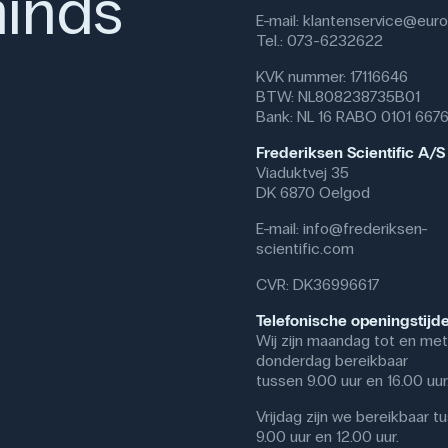
inds
E-mail:
klantenservice@eurof
Tel.: 073-6232622
KVK nummer: 17116646
BTW: NL808238735B01
Bank: NL 16 RABO 0101 667
Frederiksen Scientific A/S
Viaduktvej 35
DK 6870 Oelgod
E-mail:
info@frederiksen-
scientific.com
CVR: DK36996617
Telefonische openingstijd
Wij zijn maandag tot en met
donderdag bereikbaar
tussen 9.00 uur en 16.00 uur
Vrijdag zijn we bereikbaar t
9.00 uur en 12.00 uur.