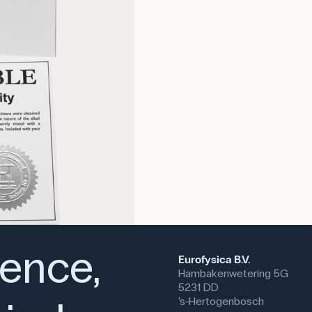
In het algemeen is dit periodie
op de plank thuis.
Specifikationer
Dimensioner: (l x b x h) 152
ience,
Eurofysica B.V.
Hambakenwetering 5G
5231 DD
's-Hertogenbosch