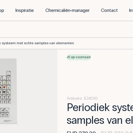
op
Inspiratie
Chemicaliën-manager
Contact
I
k systeem met echte samples van elementen
5 op voorraad
Artikelnr. 534010
Periodiek sys
samples van e