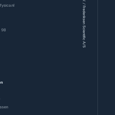
Eurofysica B.V. / Frederiksen Scientific A/S
ysica.nl
6 98
en
.
ussen