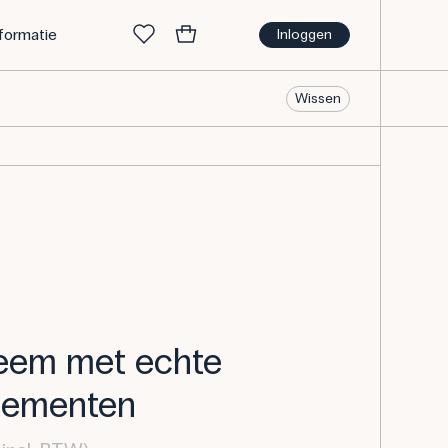
nformatie
Inloggen
Wissen
teem met echte
lementen