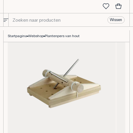
Wissen
Plantenpers van hout
Startpagina
Webshop
Plantenpers van hout