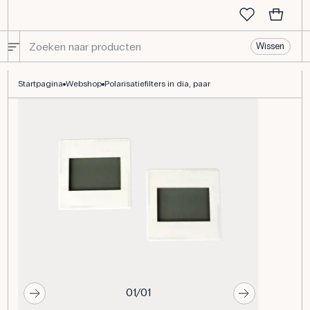
Wissen
Polarisatiefilters in dia, paar
Startpagina
Webshop
Polarisatiefilters in dia, paar
01/01