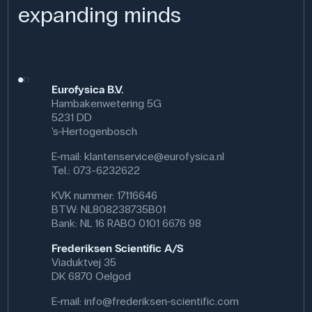
expanding minds
Eurofysica B.V.
Hambakenwetering 5G
5231 DD
's-Hertogenbosch
E-mail:
klantenservice@eurofysica.nl
Tel.: 073-6232622
KVK nummer: 17116646
BTW: NL808238735B01
Bank: NL 16 RABO 0101 6676 98
Frederiksen Scientific A/S
Viaduktvej 35
DK 6870 Oelgod
E-mail:
info@frederiksen-scientific.com