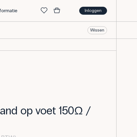
nformatie
Inloggen
Wissen
tand op voet 150Ω /