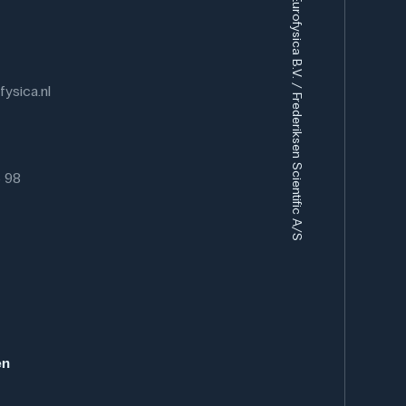
Eurofysica B.V. / Frederiksen Scientific A/S
ysica.nl
6 98
en