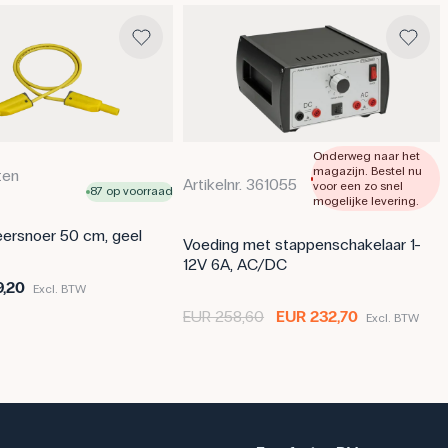
Tolerantie: 1% %
Weerstand: 150 Ω
Effect: 10 kWh
Onderweg naar het
magazijn. Bestel nu
ten
Artikelnr. 361055
voor een zo snel
87 op voorraad
mogelijke levering.
ersnoer 50 cm, geel
Voeding met stappenschakelaar 1-
12V 6A, AC/DC
,20
Excl. BTW
EUR 258,60
EUR 232,70
Excl. BTW