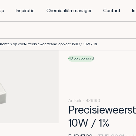
op
Inspiratie
Chemicaliën-manager
Contact
I
nenten op voet
Precisieweerstand op voet 150Ω / 10W / 1%
13 op voorraad
Artikelnr. 429190
Precisieweers
10W / 1%