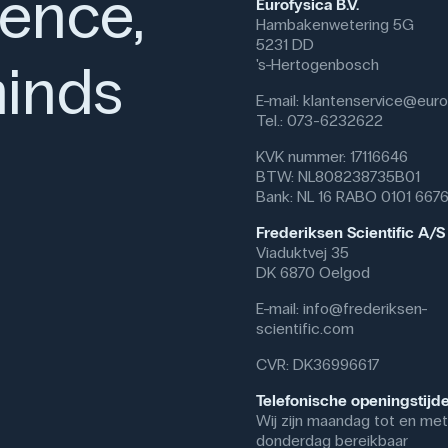
ience,
Eurofysica B.V.
Hambakenwetering 5G
5231 DD
inds
's-Hertogenbosch
E-mail:
klantenservice@eurof
Tel.: 073-6232622
KVK nummer: 17116646
BTW: NL808238735B01
Bank: NL 16 RABO 0101 667
Frederiksen Scientific A/S
Viaduktvej 35
DK 6870 Oelgod
E-mail:
info@frederiksen-
scientific.com
CVR: DK36996617
Telefonische openingstijd
Wij zijn maandag tot en met
donderdag bereikbaar