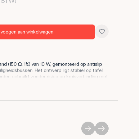
. BTW)
voegen aan winkelwagen
d (150 Ω, 1%) van 10 W, gemonteerd op antislip
ligheidsbussen. Het ontwerp ligt stabiel op tafel,
worden gebruikt zonder risico op kruisverbinding met
oeding.
t als serieweerstand, stroombegrenzer of
LED's, sensoren en instrumenten. Geschikt voor
, spanningsval en energiebalansen in de tijd.