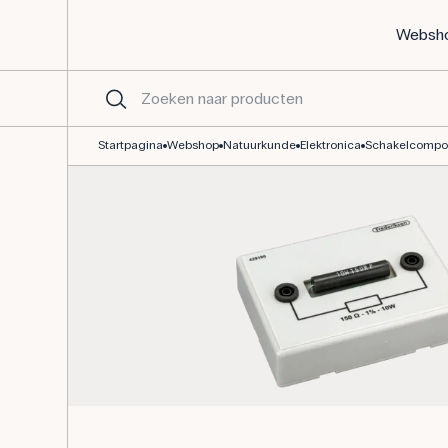
Websh
Precisieweerstand op voet 150Ω / 10W / 1%
Startpagina
Webshop
Natuurkunde
Elektronica
Schakelcompo