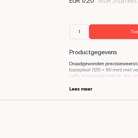
EUR 17,20
(EUR 20,81 incl
Toe
Productgegevens
Draadgewonden precisieweerstan
basisplaat (120 × 90 mm) met vei
zelfs bij herhaald gebruik. Kan 
standaard 0-24 V laboratoriumv
Lees meer
Toepassing van het product
Het product kan worden gebruik
referentie in schakelingen met 
studentenoefeningen over stroom
Specificaties