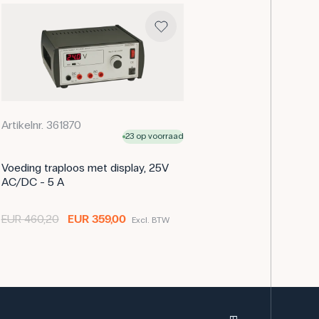
Artikelnr. 361870
23 op voorraad
Voeding traploos met display, 25V
AC/DC - 5 A
EUR 460,20
EUR 359,00
Excl. BTW