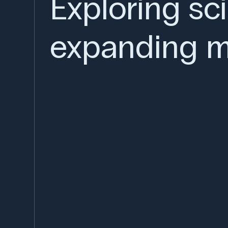
Exploring sc
expanding m