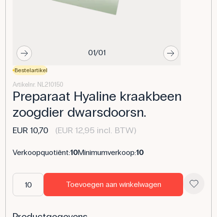
01/01
Bestelartikel
Artikelnr. NL210150
Preparaat Hyaline kraakbeen
zoogdier dwarsdoorsn.
EUR 10,70
(EUR 12,95 incl. BTW)
Verkoopquotiënt:
10
Minimumverkoop:
10
Toevoegen aan winkelwagen
Productgegevens