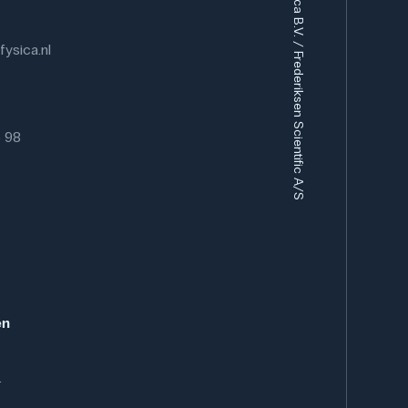
Eurofysica B.V. / Frederiksen Scientific A/S
ysica.nl
6 98
en
.