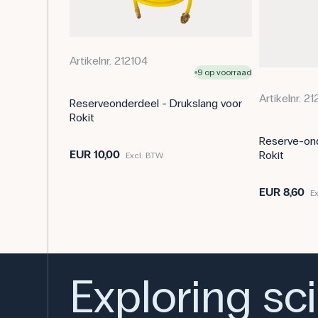
Artikelnr. 212104
9 op voorraad
Artikelnr. 2
Reserveonderdeel - Drukslang voor
Rokit
Reserve-ond
EUR 10,00
Rokit
Excl. BTW
EUR 8,60
E
Exploring sc