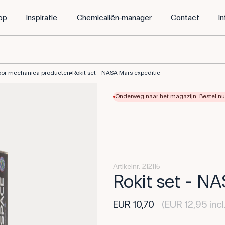
op
Inspiratie
Chemicaliën-manager
Contact
I
oor mechanica producten
Rokit set - NASA Mars expeditie
Onderweg naar het magazijn. Bestel nu 
Artikelnr. 212115
Rokit set - N
EUR 10,70
(EUR 12,95 inc