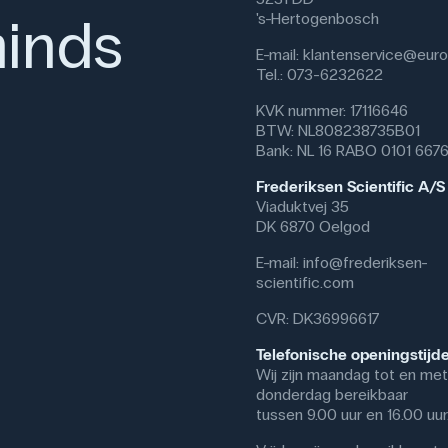
inds
's-Hertogenbosch
E-mail:
klantenservice@eurof
Tel.: 073-6232622
KVK nummer: 17116646
BTW: NL808238735B01
Bank: NL 16 RABO 0101 667
Frederiksen Scientific A/S
Viaduktvej 35
DK 6870 Oelgod
E-mail:
info@frederiksen-
scientific.com
CVR: DK36996617
Telefonische openingstijd
Wij zijn maandag tot en met
donderdag bereikbaar
tussen 9.00 uur en 16.00 uur