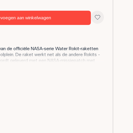
voegen aan winkelwagen
van de officiële NASA-serie Water Rokit-raketten
lplein. De raket werkt net als de andere Rokits -
 wordt geleverd met een NASA-missiepatch met
te prikkelen en academische gesprekken op gang
rkunde- en technologielessen waarin leerlingen
cering en beweging, met name de tweede wet van
eit voor themaweken of gewone wetenschapslessen
en hoe je een waterraket maakt.
kje.