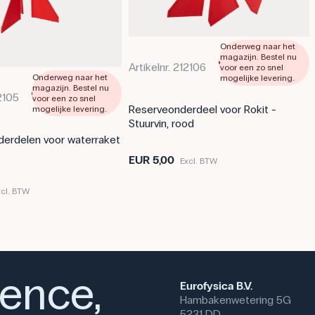
Onderweg naar het
magazijn. Bestel nu
Artikelnr. 212106
voor een zo snel
Onderweg naar het
mogelijke levering.
magazijn. Bestel nu
12105
voor een zo snel
Reserveonderdeel voor Rokit -
mogelijke levering.
Stuurvin, rood
erdelen voor waterraket
EUR 5,00
Excl. BTW
xcl. BTW
ience,
Eurofysica B.V.
Hambakenwetering 5G
5231 DD