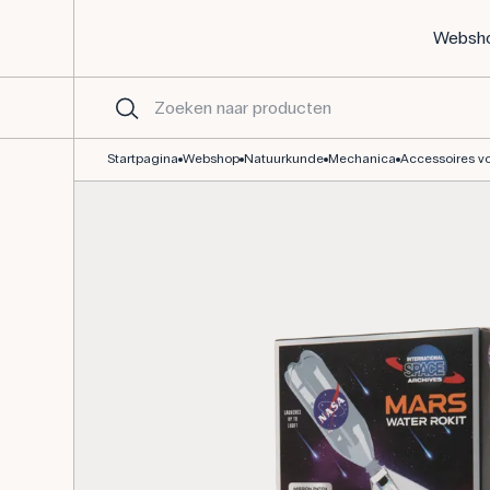
Websh
Rokit set - NASA Mars verkenning - hier kopen
Startpagina
Webshop
Natuurkunde
Mechanica
Accessoires v