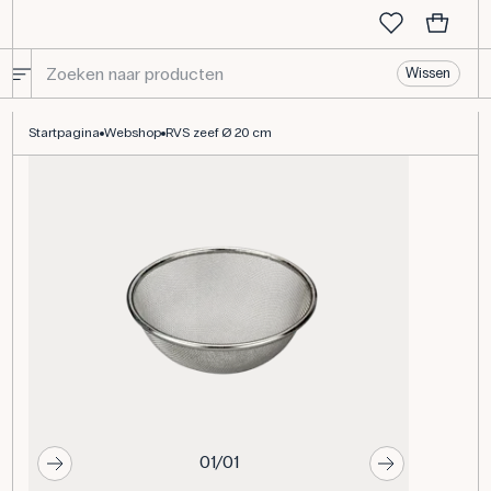
Wissen
RVS zeef Ø 20 cm
Startpagina
Webshop
RVS zeef Ø 20 cm
01/01