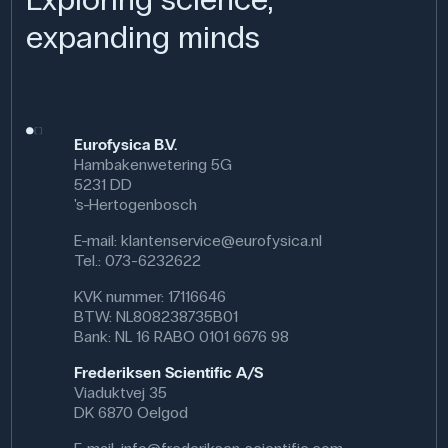
plantenmateriaal in veldstudies. Het ondersteunt het
expanding minds
werken met ecosystemen, het identificeren van soorten
en veldmethodologie.
Ziften van dit type worden ook gebruikt in professionele
milieustudies.
Eurofysica B.V.
Hambakenwetering 5G
Specificaties
5231 DD
's-Hertogenbosch
Afmetingen: (Ø) 20 mm
Materiaal: Roestvrij staal
E-mail:
klantenservice@eurofysica.nl
Tel.: 073-6232622
KVK nummer: 17116646
BTW: NL808238735B01
Bank: NL 16 RABO 0101 6676 98
Frederiksen Scientific A/S
Viaduktvej 35
DK 6870 Oelgod