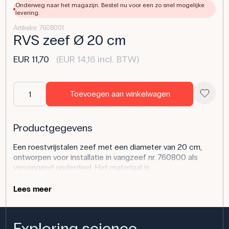
Onderweg naar het magazijn. Bestel nu voor een zo snel mogelijke
levering.
Artikelnr. 7608001
RVS zeef Ø 20 cm
EUR 11,70
(EUR 14,16 incl. BTW)
Toevoegen aan winkelwagen
Productgegevens
Een roestvrijstalen zeef met een diameter van 20 cm,
ontworpen voor installatie in vangzeef nr. 760800 als
vervangend onderdeel. Het materiaal is
corrosiebestendig en geschikt voor buitengebruik.
Lees meer
Toepassing van het product
In het biologieonderwijs wordt de zeef gebruikt voor het
Exploring science,
filteren en verzamelen van kleine dieren, sedimenten en