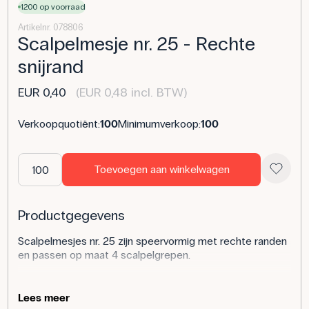
1200 op voorraad
Artikelnr. 078806
Scalpelmesje nr. 25 - Rechte
snijrand
EUR 0,40
(EUR 0,48 incl. BTW)
Verkoopquotiënt:
100
Minimumverkoop:
100
Toevoegen aan winkelwagen
Productgegevens
Scalpelmesjes nr. 25 zijn speervormig met rechte randen
en passen op maat 4 scalpelgrepen.
Toepassing van het product
Lees meer
In biologielessen kunnen scalpelmesjes nr. 25 worden