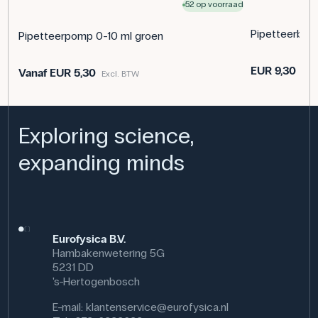
52 op voorraad
overbrengen en doseren van verschillende chemicaliën in
het laboratorium. Dit geldt voor zowel onderwijs- als
Pipetteerball
Pipetteerpomp 0-10 ml groen
professionele laboratoria in ziekenhuizen, de medische
sector en de voedingsmiddelenindustrie.
EUR 9,30
Vanaf
EUR 5,30
Exc
Excl. BTW
Specificaties
Graduatie: 0,1
Volume: 10 mL
Exploring science,
Steriel: Ja
Aantal: 50 st.
expanding minds
Afmetingen: (Ø) 10 mm
Lengte: 340 mm
Eurofysica B.V.
Hambakenwetering 5G
5231 DD
's-Hertogenbosch
E-mail:
klantenservice@eurofysica.nl