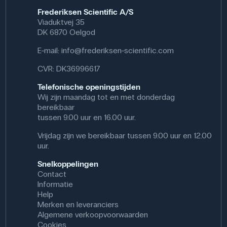
Specifikationer
Frederiksen Scientific A/S
Viaduktvej 35
Dimensioner: (ø) 4,5-7 mm
DK 6870 Oelgod
Materiale: Syrebestandig plastik
E-mail:
info@frederiksen-scientific.com
CVR: DK36996617
Telefonische openingstijden
Wij zijn maandag tot en met donderdag
bereikbaar
tussen 9.00 uur en 16.00 uur.
Vrijdag zijn we bereikbaar tussen 9.00 uur en 12.00
uur.
Snelkoppelingen
Contact
Informatie
Help
Merken en leveranciers
Algemene verkoopvoorwaarden
Cookies