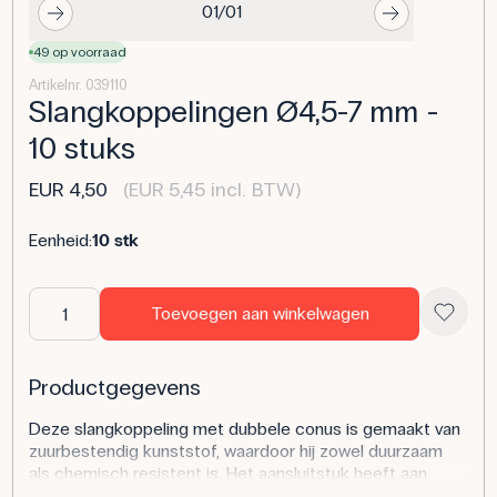
01/01
49 op voorraad
Artikelnr. 039110
Slangkoppelingen Ø4,5-7 mm -
10 stuks
EUR 4,50
(EUR 5,45 incl. BTW)
Eenheid:
10 stk
Toevoegen aan winkelwagen
Productgegevens
Deze slangkoppeling met dubbele conus is gemaakt van
zuurbestendig kunststof, waardoor hij zowel duurzaam
als chemisch resistent is. Het aansluitstuk heeft aan
beide uiteinden een buitendiameter van 4,5-7 mm en is