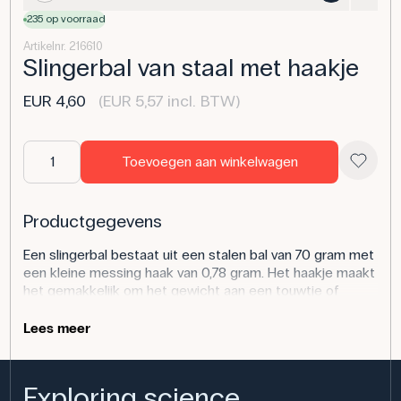
235 op voorraad
Artikelnr. 216610
Slingerbal van staal met haakje
EUR 4,60
(EUR 5,57 incl. BTW)
Toevoegen aan winkelwagen
Productgegevens
Een slingerbal bestaat uit een stalen bal van 70 gram met
een kleine messing haak van 0,78 gram. Het haakje maakt
het gemakkelijk om het gewicht aan een touwtje of
staafje te bevestigen, zodat het gebruikt kan worden in
verschillende experimenten met oscillatie en beweging.
Lees meer
De gladde bal en het precieze gewicht maken het
geschikt voor herhaalde metingen.
Exploring science,
Toepassing van het product