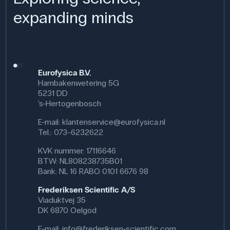
expanding minds
In natuurkundelessen kan het slingergewicht worden
gebruikt om slingeroscillaties te onderzoeken, waarbij
leerlingen werken met het verband tussen periode,
lengte en zwaartekrachtversnelling. Het kan ook worden
gebruikt in experimenten met behoud van energie,
elastische schokken en middelpuntzoekende kracht,
Eurofysica B.V.
waardoor leerlingen een praktisch begrip krijgen van
Hambakenwetering 5G
klassieke mechanische wetten.
5231 DD
's-Hertogenbosch
De stalen bal met haak wordt gebruikt als een
gestandaardiseerd gewicht in opstellingen waar precieze
E-mail:
klantenservice@eurofysica.nl
gewichten en gecontroleerde bewegingen nodig zijn voor
Tel.: 073-6232622
metingen en demonstraties.
KVK nummer: 17116646
Specificaties
BTW: NL808238735B01
Bank: NL 16 RABO 0101 6676 98
Gewicht: 70 g
Frederiksen Scientific A/S
Viaduktvej 35
DK 6870 Oelgod
E-mail:
info@frederiksen-scientific.com