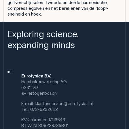
golfverschijnselen. Tweede en derde harmonische,
compressiegolven en het berekenen van de "loop"-
snelheid en hoek.
Exploring science,
expanding minds
Eurofysica B.V.
Hambakenwetering 5G
5231 DD
's-Hertogenbosch
E-mail:
klantenservice@eurofysica.nl
Tel.: 073-6232622
KVK nummer: 17116646
BTW: NL808238735B01