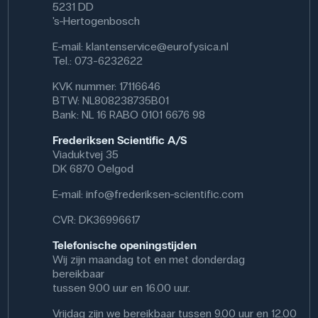
5231 DD
die vervolgens kunnen worden gebruikt voor het schrijven
's-Hertogenbosch
van verslagen, presentaties of vergelijkingen in klassikale
discussies. Een praktische tip is om groepen leerlingen
E-mail:
klantenservice@eurofysica.nl
foto's te laten maken door de microscoop en hun
Tel.: 073-6232622
resultaten te vergelijken - dit geeft een beter begrip van
observatie en documentatie in de wetenschap.
KVK nummer: 17116646
BTW: NL808238735B01
In de praktijk is de adapter een handig hulpmiddel in
Bank: NL 16 RABO 0101 6676 98
laboratoria, onderzoek en industrie waar microscopische
waarnemingen snel gedeeld moeten worden,
Frederiksen Scientific A/S
bijvoorbeeld bij voedselcontrole, medische diagnostiek
Viaduktvej 35
of materiaalanalyse. Het maakt het mogelijk om de
DK 6870 Oelgod
precisie van de microscoop te combineren met de
toegankelijkheid en flexibiliteit van smartphonecamera's.
E-mail:
info@frederiksen-scientific.com
Specificaties
CVR: DK36996617
Materiaal: Aluminium
Telefonische openingstijden
Wij zijn maandag tot en met donderdag
bereikbaar
tussen 9.00 uur en 16.00 uur.
Vrijdag zijn we bereikbaar tussen 9.00 uur en 12.00