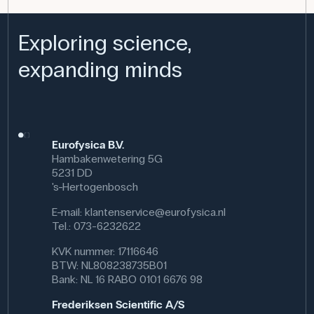
Exploring science,
expanding minds
Eurofysica B.V.
Hambakenwetering 5G
5231 DD
's-Hertogenbosch
E-mail:
klantenservice@eurofysica.nl
Tel.: 073-6232622
KVK nummer: 17116646
BTW: NL808238735B01
Bank: NL 16 RABO 0101 6676 98
Frederiksen Scientific A/S