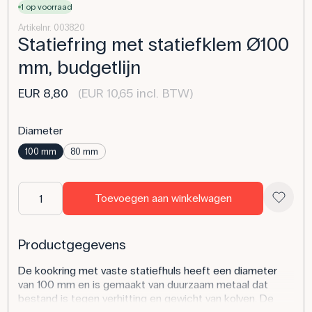
1 op voorraad
Artikelnr. 003820
Statiefring met statiefklem Ø100
mm, budgetlijn
EUR 8,80
(EUR 10,65 incl. BTW)
Diameter
100 mm
80 mm
Toevoegen aan winkelwagen
Productgegevens
De kookring met vaste statiefhuls heeft een diameter
van 100 mm en is gemaakt van duurzaam metaal dat
bestand is tegen verhitting en gewicht van kolven. De