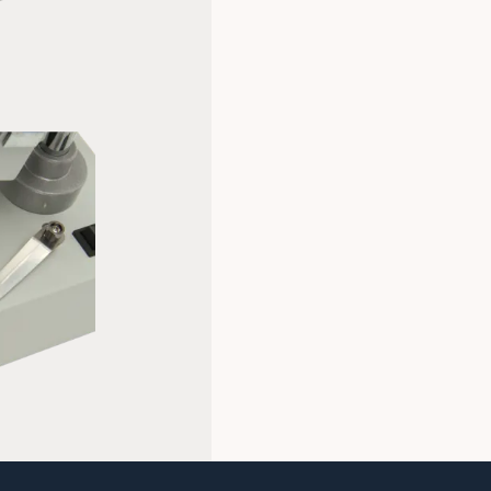
Specifikationer
Batteritype: AA
Forstørrelse (x): 10, 30