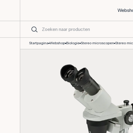
Websh
Stereo microscoop 30LED (10x/30x)
Startpagina
Webshop
Biologie
Stereo microscopen
Stereo mic