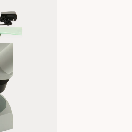
natuurscholen of buitenlessen w
worden bestudeerd. In het techn
om oppervlakken en verbindingen
In commerciële omgevingen is he
en kwaliteitscontrole waar mobili
Specificaties:
Lensafmetingen: 10x en 30x
Grootste gezichtsveld: 20 mm
Lensparen: 1x en 3x (180° draaib
oculairparen: 10x groothoek
Verlichting: Bovenlicht (10 LED), 
Voeding: Oplaadbare batterijen 
transformator.
Geleverd met zijlichtbeschermers