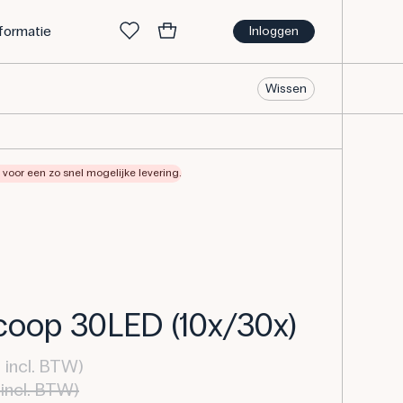
nformatie
Inloggen
Wissen
voor een zo snel mogelijke levering.
coop 30LED (10x/30x)
 incl. BTW)
incl. BTW)