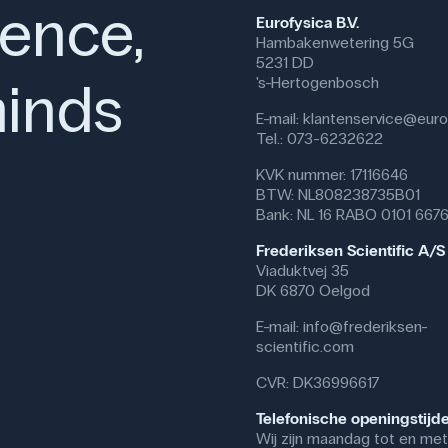
ience,
Eurofysica B.V.
Hambakenwetering 5G
5231 DD
inds
's-Hertogenbosch
E-mail:
klantenservice@eurof
Tel.: 073-6232622
KVK nummer: 17116646
BTW: NL808238735B01
Bank: NL 16 RABO 0101 667
Frederiksen Scientific A/S
Viaduktvej 35
DK 6870 Oelgod
E-mail:
info@frederiksen-
scientific.com
CVR: DK36996617
Telefonische openingstijd
Wij zijn maandag tot en met