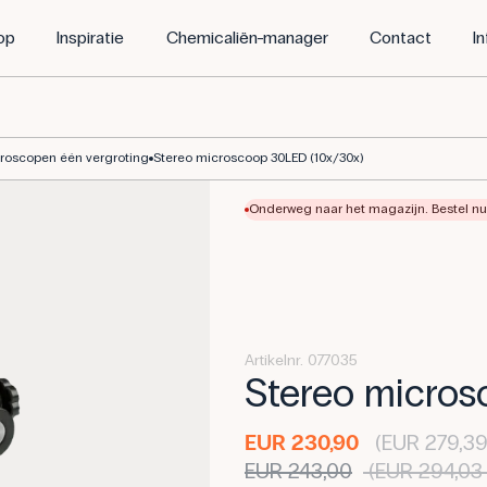
op
Inspiratie
Chemicaliën-manager
Contact
I
roscopen één vergroting
Stereo microscoop 30LED (10x/30x)
Onderweg naar het magazijn. Bestel nu 
Artikelnr. 077035
Stereo micros
EUR 230,90
(EUR 279,39
EUR 243,00
(EUR 294,03 