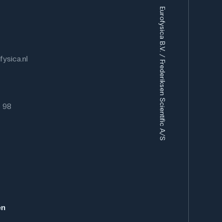
Eurofysica B.V. / Frederiksen Scientific A/S
ysica.nl
6 98
en