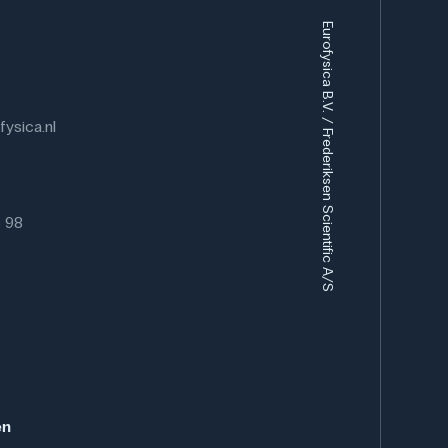
Eurofysica B.V. / Frederiksen Scientific A/S
ysica.nl
6 98
en