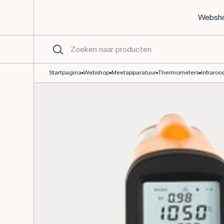
Websh
Thermometer 1600°C, digitaal met pistoolgreep
Startpagina
Webshop
Meetapparatuur
Thermometers
Infraro