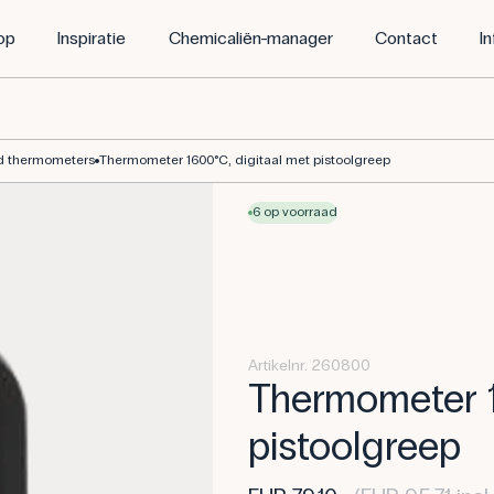
op
Inspiratie
Chemicaliën-manager
Contact
I
od thermometers
Thermometer 1600°C, digitaal met pistoolgreep
6 op voorraad
Artikelnr. 260800
Thermometer 1
pistoolgreep