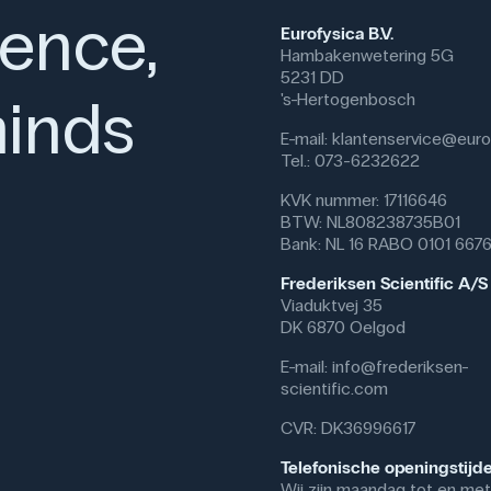
ience,
Eurofysica B.V.
Hambakenwetering 5G
5231 DD
inds
's-Hertogenbosch
E-mail:
klantenservice@eurof
Tel.: 073-6232622
KVK nummer: 17116646
BTW: NL808238735B01
Bank: NL 16 RABO 0101 667
Frederiksen Scientific A/S
Viaduktvej 35
DK 6870 Oelgod
E-mail:
info@frederiksen-
scientific.com
CVR: DK36996617
Telefonische openingstijd
Wij zijn maandag tot en met