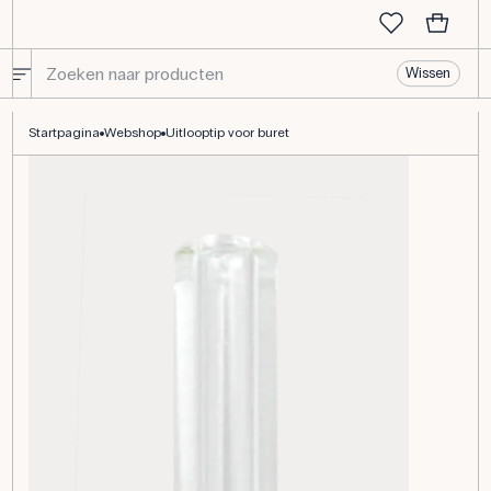
Wissen
Uitlooptip voor buret
Startpagina
Webshop
Uitlooptip voor buret