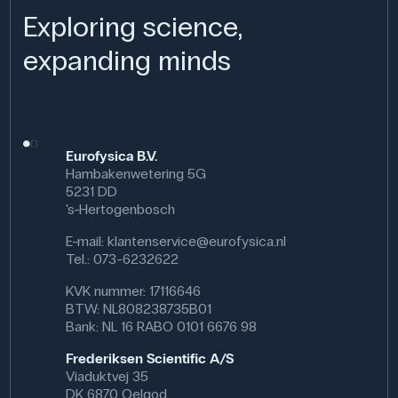
Exploring science,
expanding minds
Eurofysica B.V.
Hambakenwetering 5G
5231 DD
's-Hertogenbosch
E-mail:
klantenservice@eurofysica.nl
Tel.: 073-6232622
KVK nummer: 17116646
BTW: NL808238735B01
Bank: NL 16 RABO 0101 6676 98
Frederiksen Scientific A/S
Viaduktvej 35
DK 6870 Oelgod