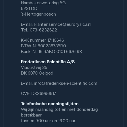
Hambakenwetering 5G
5231 DD
's-Hertogenbosch
E-mail:
klantenservice@eurofysica.nl
Tel.: 073-6232622
KVK nummer: 17116646
BTW: NL808238735B01
Bank: NL 16 RABO 0101 6676 98
Frederiksen Scientific A/S
Viaduktvej 35
DK 6870 Oelgod
E-mail:
info@frederiksen-scientific.com
CVR: DK36996617
Telefonische openingstijden
Wij zijn maandag tot en met donderdag
bereikbaar
tussen 9.00 uur en 16.00 uur.