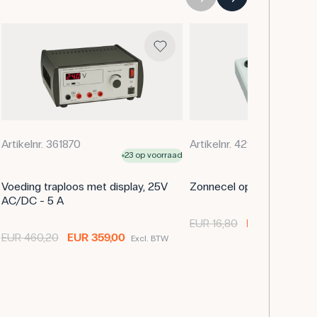
chakelingen, spanningsmetingen en
nten praktijkervaring opdoen met het aflezen en
 x 90 mm
Artikelnr. 361870
Artikelnr. 429400
23 op voorraad
Voeding traploos met display, 25V
Zonnecel op voet
AC/DC - 5 A
EUR 16,80
EUR 15,10
Excl
EUR 460,20
EUR 359,00
Excl. BTW