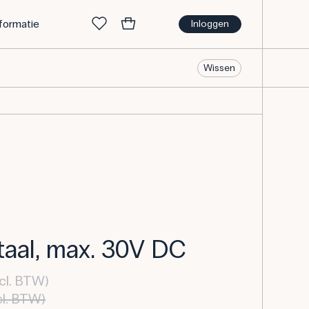
nformatie
Inloggen
Wissen
taal, max. 30V DC
cl. BTW)
cl. BTW)