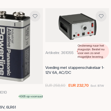
experimenten met elektrische s
componententests waarbij stude
begrijpen van spanningsniveaus.
Specificaties
Afmetingen: (L x W) 120 mm
Spanning: 9 V
Weerstand: 10000000 Ω
Batterijtype: 9V
Onderweg naar het
magazijn. Bestel nu
Artikelnr. 361055
voor een zo snel
mogelijke levering.
Voeding met stappenschakelaar 1-
12V 6A, AC/DC
EUR 258,60
EUR 232,70
Excl. BTW
51010
1005 op voorraad
 9V, 6LR61