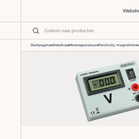
Websh
Voltmeter digitaal, max. 30V DC
Startpagina
Webshop
Meetapparatuur
Electricity, magnetism