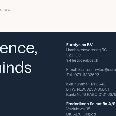
cl. BTW
ience,
Eurofysica B.V.
Hambakenwetering 5G
5231 DD
inds
's-Hertogenbosch
E-mail:
klantenservice@eurof
Tel.: 073-6232622
KVK nummer: 17116646
BTW: NL808238735B01
Bank: NL 16 RABO 0101 667
Frederiksen Scientific A/S
Viaduktvej 35
DK 6870 Oelgod