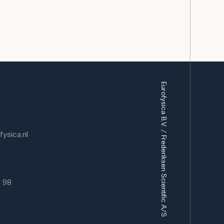
Eurofysica B.V. / Frederiksen Scientific A/S
ysica.nl
6 98