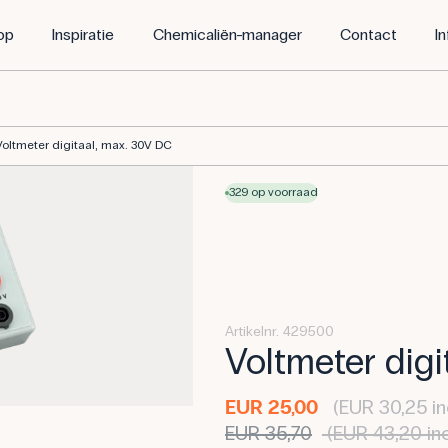
op
Inspiratie
Chemicaliën-manager
Contact
I
Voltmeter digitaal, max. 30V DC
329 op voorraad
Artikelnr. 429500
Voltmeter digi
EUR 25,00
(EUR 30,25 in
EUR 35,70
(EUR 43,20 in