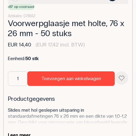
87 op voorraad
Artikelnr. 078612
Voorwerpglaasje met holte, 76 x
26 mm - 50 stuks
EUR 14,40
(EUR 17,42 incl. BTW)
Eenheid:
50 stk
Toevoegen aan winkelwagen
Productgegevens
Slides met hol geslepen uitsparing in
standaardafmetingen 76 x 26 mm en een dikte van 1,0-1,2
mm. Geschikt voor microscopie van bijvoorbeeld levende
dafnia's, algen en andere kleine organismen. Door de
holte in het glas kan er een kleine hoeveelheid water op
Lees meer