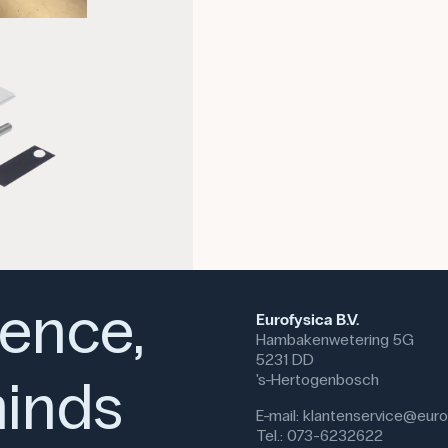
vergulde stalen kogels, twee Ø1
(Ø40 mm) die zodanig zijn geta
stalen kogel, worden als valle
ience,
Eurofysica B.V.
Hambakenwetering 5G
5231 DD
inds
's-Hertogenbosch
E-mail:
klantenservice@eurof
Tel.: 073-6232622