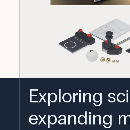
Exploring sc
expanding m