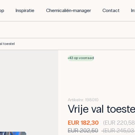
op
Inspiratie
Chemicaliën-manager
Contact
I
al toestel
43 op voorraad
Artikelnr. 198010
Vrije val toeste
EUR 182,30
(EUR 220,58 
EUR 202,50
(EUR 245,03 