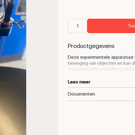
Toe
Productgegevens
Deze experimentele apparatuur 
beweging van objecten en kan 
zwaartekrachtversnelling g te be
waarbij de volgende relatie geldt
Lees meer
Documenten
waarbij h de valhoogte.h is
De uitrusting bestaat uit een on
fungeert en een valplaat die te