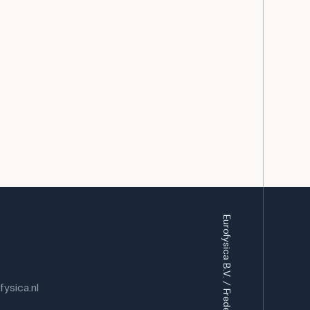
6 mm vergulde stalen kogels en een tafeltennisbal
rreerd dat ze hetzelfde wegen als een Ø12 mm
nde voorwerpen meegerekend.
Eurofysica B.V. / Frederiksen Scientific A/S
ysica.nl