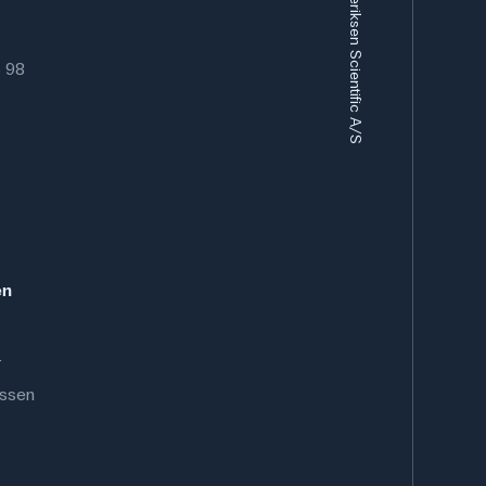
6 98
en
.
ussen