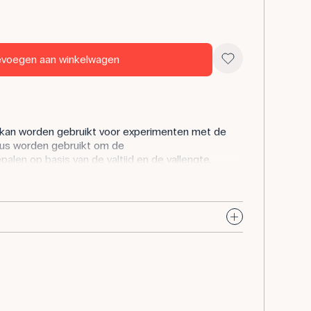
voegen aan winkelwagen
kan worden gebruikt voor experimenten met de
dus worden gebruikt om de
palen op basis van de valtijd en de vallengte,
:
tgrendelingseenheid die tevens als startschakelaar
vens als stopschakelaar fungeert. Twee Ø12 mm