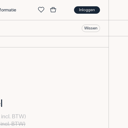
nformatie
Inloggen
Wissen
l
incl. BTW)
incl. BTW)