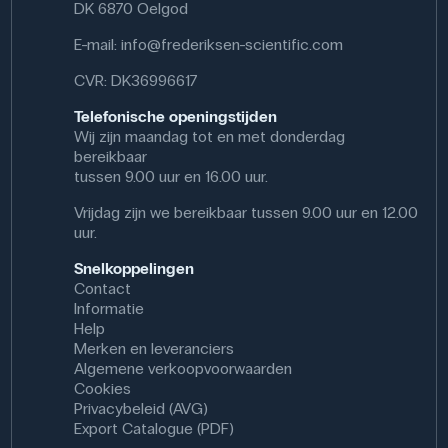
DK 6870 Oelgod
reiniging en desinfectie, oppervlaktedesinfectie -
uiteraard met de juiste veiligheidsmaatregelen.
E-mail:
info@frederiksen-scientific.com
Specifikationer
CVR: DK36996617
Volumen: 5 L
Telefonische openingstijden
Synonym: Brintoverilte
Wij zijn maandag tot en met donderdag
Renhed: Ren
bereikbaar
CAS NR: 7722-84-1
tussen 9.00 uur en 16.00 uur.
Molmasse: 34.01 g/mol
Formel: H₂O₂
Vrijdag zijn we bereikbaar tussen 9.00 uur en 12.00
uur.
Snelkoppelingen
Contact
Informatie
Help
Merken en leveranciers
Algemene verkoopvoorwaarden
Cookies
Privacybeleid (AVG)
Export Catalogue (PDF)