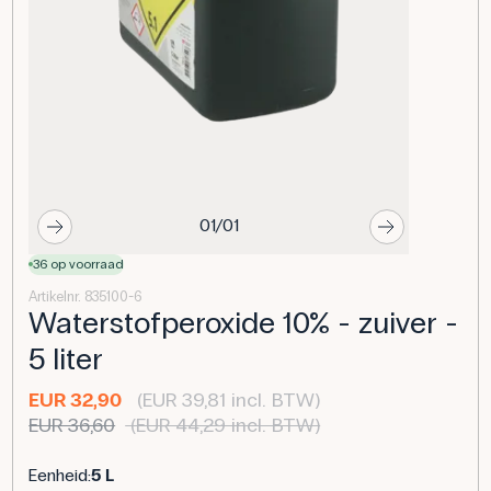
01/01
36 op voorraad
Artikelnr. 835100-6
Waterstofperoxide 10% - zuiver -
5 liter
EUR 32,90
(EUR 39,81 incl. BTW)
EUR 36,60
(EUR 44,29 incl. BTW)
Eenheid:
5 L