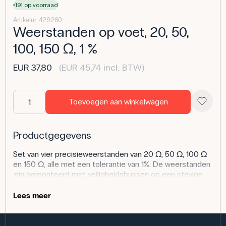
191 op voorraad
Artikelnr. 429260
Weerstanden op voet, 20, 50,
100, 150 Ω, 1 %
EUR 37,80
(EUR 45,74 incl. BTW)
Toevoegen aan winkelwagen
Productgegevens
Set van vier precisieweerstanden van 20 Ω, 50 Ω, 100 Ω
en 150 Ω, alle met een tolerantie van 1%. De weerstanden
zijn gemonteerd met veiligheidsbussen op een stevige
basisplaat (120 x 90 mm), die zorgt voor stabiliteit en
voorkomt dat de set kantelt of wegglijdt tijdens gebruik.
Lees meer
De maximale vermogensbelasting varieert van 5 W tot 15
W, afhankelijk van de weerstand.