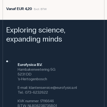
Vanaf
EUR 4,20
Excl. BTW
Exploring science,
expanding minds
Eurofysica B.V.
Hambakenwetering 5G
5231 DD
's-Hertogenbosch
E-mail:
klantenservice@eurofysica.nl
Tel.: 073-6232622
KVK nummer: 17116646
BTW: NL808238735B01