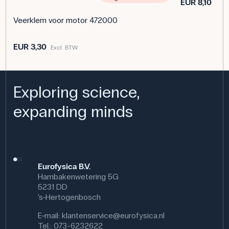
EUR 8,10
Excl
Veerklem voor motor 472000
EUR 3,30
Excl. BTW
Exploring science,
expanding minds
Eurofysica B.V.
Hambakenwetering 5G
5231 DD
's-Hertogenbosch
E-mail:
klantenservice@eurofysica.nl
Tel.: 073-6232622