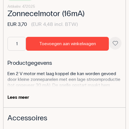
Artikelnr. 472025
Zonnecelmotor (16mA)
EUR 3,70
(EUR 4,48 incl. BTW)
Toevoegen aan winkelwagen
Productgegevens
Een 2 V motor met laag koppel die kan worden gevoed
door kleine zonnepanelen met een lage stroomproductie
(tot ongeveer 30 mA). De snelle opstart maakt hem
geschikt voor experimenten van leerlingen met
lichtafhankelijke energie.
Lees meer
Toepassing van het product
Accessoires
Bij natuurwetenschappen/technologie en natuurkunde
kan de motor rechtstreeks op een klein zonnepaneel
worden aangesloten om de energieomzetting van licht