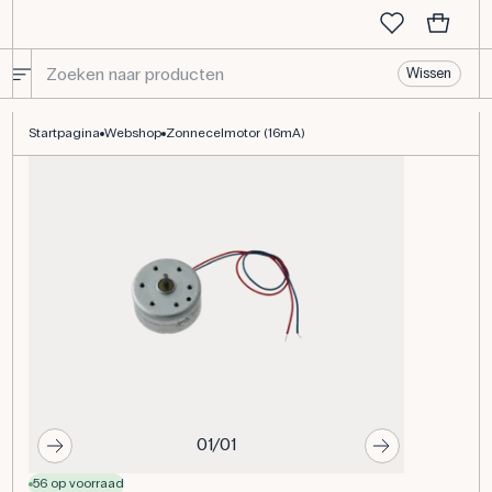
Wissen
Zonnecelmotor (16mA)
Startpagina
Webshop
Zonnecelmotor (16mA)
01/01
56 op voorraad