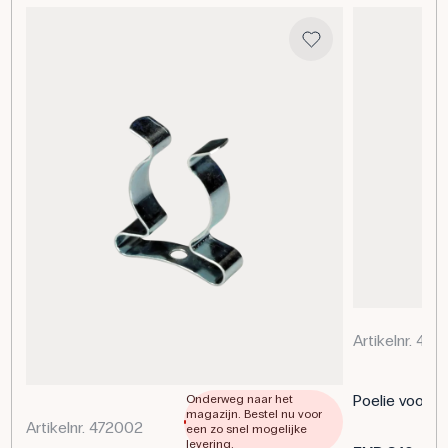
naar mechanische arbeid te demonstreren. Leerlingen
kunnen de verlichting en de belasting variëren om de
relatie tussen helderheid, stroom en snelheid te
onderzoeken.
Specificaties
Stroom: 0.03 A
Spanning: 2 V
Artikelnr. 472
Poelie voor 
Onderweg naar het
magazijn. Bestel nu voor
Artikelnr. 472002
een zo snel mogelijke
levering.