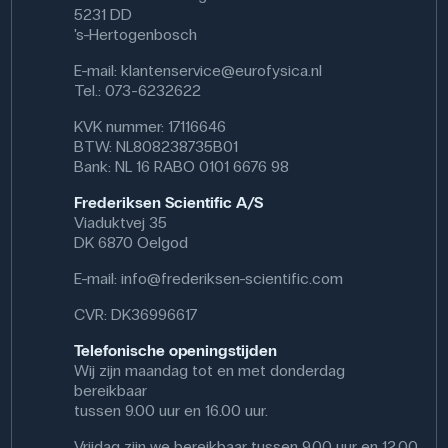
5231 DD
's-Hertogenbosch
E-mail:
klantenservice@eurofysica.nl
Tel.: 073-6232622
KVK nummer: 17116646
BTW: NL808238735B01
Bank: NL 16 RABO 0101 6676 98
Frederiksen Scientific A/S
Viaduktvej 35
DK 6870 Oelgod
E-mail:
info@frederiksen-scientific.com
CVR: DK36996617
Telefonische openingstijden
Wij zijn maandag tot en met donderdag
bereikbaar
tussen 9.00 uur en 16.00 uur.
Vrijdag zijn we bereikbaar tussen 9.00 uur en 12.00