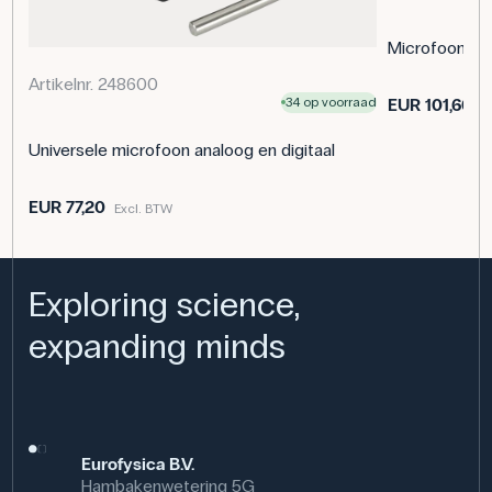
Microfoonso
Artikelnr. 248600
EUR 101,60
34 op voorraad
E
Universele microfoon analoog en digitaal
EUR 77,20
Excl. BTW
Exploring science,
expanding minds
Eurofysica B.V.
Hambakenwetering 5G