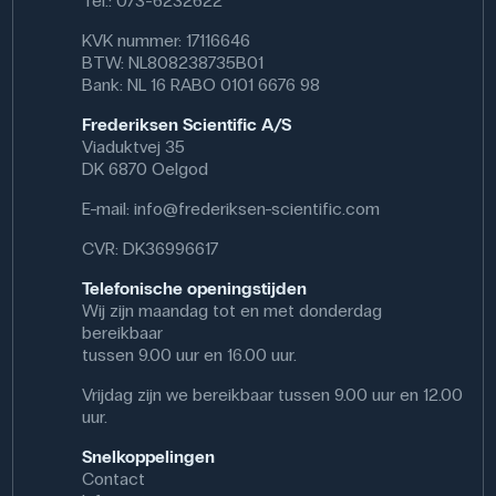
Tel.: 073-6232622
stuks in
248600
197570 Speedgate
totaal; 1 stuk
Microfoon
KVK nummer: 17116646
wordt
(2 stuks.)
geleverd met
BTW: NL808238735B01
197570)
Bank: NL 16 RABO 0101 6676 98
PS-2159 Digitale
Frederiksen Scientific A/S
adapter samt Airlink
el.lign.
of
Viaduktvej 35
Pasco-interface (UI-
DK 6870 Oelgod
512560
5001, UI-5000 of
Cable Jack
oudere interfaces)
E-mail:
info@frederiksen-scientific.com
En
in beide
gevallen:
dataloggingsoftware
CVR: DK36996617
197571
Telefonische openingstijden
200270
Kabel
Universele
Wij zijn maandag tot en met donderdag
Modulair (2
Timer of
stuks -
bereikbaar
200285
inbegrepen
tussen 9.00 uur en 16.00 uur.
Elektrische
in beide
Stopwatch
producten)
Vrijdag zijn we bereikbaar tussen 9.00 uur en 12.00
uur.
Snelkoppelingen
Combineer de 248600 met kabel 248601 (DIN-6) als je
Contact
100% dezelfde functionaliteit wilt als het vorige model