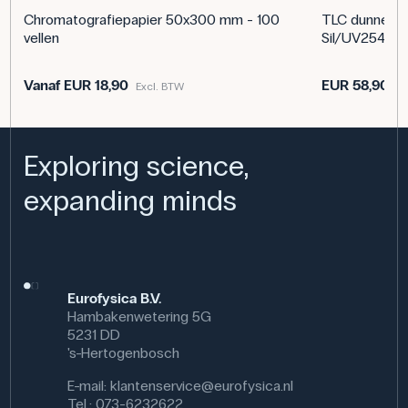
Chromatografiepapier 50x300 mm - 100
TLC dunnelaa
vellen
Sil/UV254 - 5
Vanaf
EUR 18,90
EUR 58,90
Excl. BTW
Ex
Exploring science,
expanding minds
Eurofysica B.V.
Hambakenwetering 5G
5231 DD
's-Hertogenbosch
E-mail:
klantenservice@eurofysica.nl
Tel.: 073-6232622