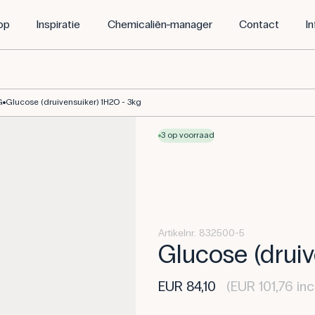
op
Inspiratie
Chemicaliën-manager
Contact
I
G
Glucose (druivensuiker) 1H2O - 3kg
3 op voorraad
Artikelnr. 832500-5
Glucose (druiv
EUR 84,10
(EUR 101,76 inc