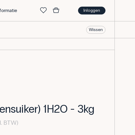
nformatie
Inloggen
Wissen
ensuiker) 1H2O - 3kg
l. BTW)