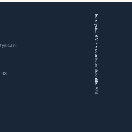
n zijn toegevoegd, is het geschikt voor
elangrijk is.
Eurofysica B.V. / Frederiksen Scientific A/S
vaak gebruikt in de biologie en scheikunde om
bolisme te bestuderen. Bij biologie kunnen
hydraten door enzymen onderzoeken of glucose
 fermentatie en ademhaling, bijvoorbeeld door
ysica.nl
en warmte te observeren. In de scheikunde kan
itatieve tests, bijvoorbeeld met Benedict's reagens
cteren.
ikt in laboratoria, bij de productie van
6 98
sberoepen, bijvoorbeeld bij de bereiding van
nden, de controle van het suikergehalte in
ogische processen waarbij glucose als substraat
ker