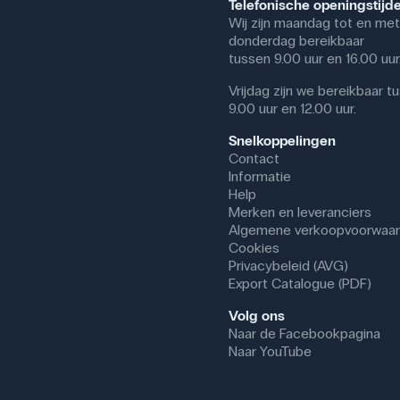
Telefonische openingstijd
CAS NR: 5996-10-1
Wij zijn maandag tot en met
Molmasse: 198.17 g/mol
donderdag bereikbaar
Formel: C₆H₁₂O₆ · H₂O
tussen 9.00 uur en 16.00 uur
Vrijdag zijn we bereikbaar t
9.00 uur en 12.00 uur.
Snelkoppelingen
Contact
Informatie
Help
Merken en leveranciers
Algemene verkoopvoorwaa
Cookies
Privacybeleid (AVG)
Export Catalogue (PDF)
Volg ons
Naar de Facebookpagina
Naar YouTube