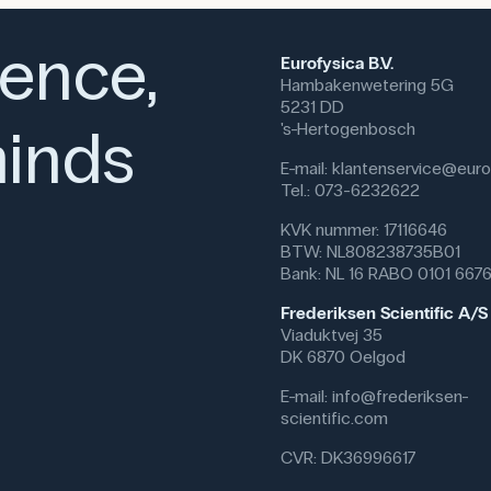
Omdat er geen andere stoffen aa
experimenten waarbij zuiverheid b
ience,
Gebruik van het product
Eurofysica B.V.
Hambakenwetering 5G
In het onderwijs wordt glucose 
5231 DD
koolhydraten en het energiemeta
inds
's-Hertogenbosch
leerlingen de afbraak van kool
gebruiken bij experimenten over
E-mail:
klantenservice@eurof
fermentatieactiviteit met gist 
Tel.: 073-6232622
glucose worden gebruikt in kwal
KVK nummer: 17116646
om reducerende suikers te dete
BTW: NL808238735B01
Het product kan ook worden gebru
Bank: NL 16 RABO 0101 667
levensmiddelen en in gezondheid
Frederiksen Scientific A/S
oplossingen voor voedingsdoelei
Viaduktvej 35
levensmiddelen of in biotechnol
DK 6870 Oelgod
wordt gebruikt.
E-mail:
info@frederiksen-
Specifikationer
scientific.com
Synonym: Dextrose, Druesuk
CVR: DK36996617
Vægt (g): 3000 g
Renhed: Ren