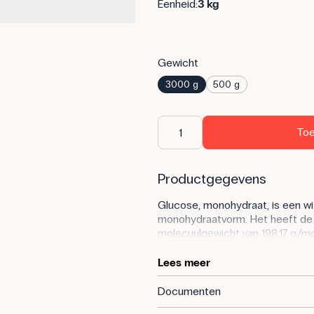
Eenheid:
3 kg
Gewicht
3000 g
500 g
Toe
Productgegevens
Glucose, monohydraat, is een wit,
monohydraatvorm. Het heeft de
molecuulgewicht van 198,17 g/mo
stof is geregistreerd onder CA
Lees meer
Het product wordt gebruikt in o
in de voedingsmiddelenindustrie,
Documenten
experimenten waarbij de chemis