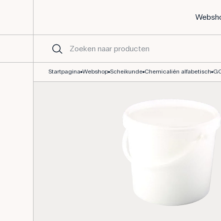
Websh
Glucose (druivensuiker) 1H2O - 3kg
Startpagina
Webshop
Scheikunde
Chemicaliën alfabetisch
G