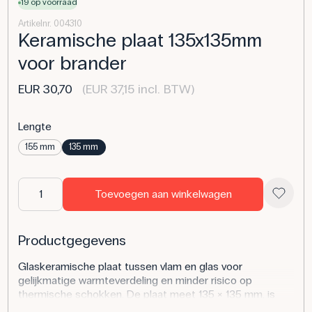
19 op voorraad
Artikelnr. 004310
Keramische plaat 135x135mm
voor brander
EUR 30,70
(EUR 37,15 incl. BTW)
Lengte
155 mm
135 mm
Toevoegen aan winkelwagen
Productgegevens
Glaskeramische plaat tussen vlam en glas voor
gelijkmatige warmteverdeling en minder risico op
thermische schokken. De plaat meet 135 × 135 mm, is
bestand tegen -200 tot 700 °C en is eenvoudig te