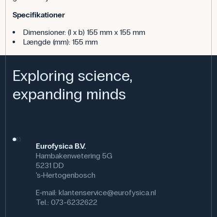
Specifikationer
Dimensioner: (l x b) 155 mm x 155 mm
Længde (mm): 155 mm
Exploring science,
expanding minds
Eurofysica B.V.
Hambakenwetering 5G
5231 DD
's-Hertogenbosch
E-mail:
klantenservice@eurofysica.nl
Tel.: 073-6232622