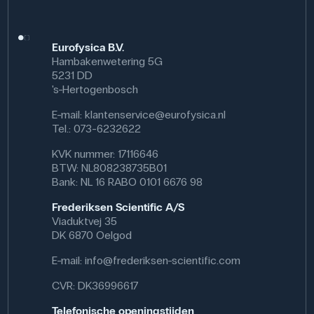
Vægt (g): 200 g
Eurofysica B.V.
Hambakenwetering 5G
5231 DD
's-Hertogenbosch
E-mail:
klantenservice@eurofysica.nl
Tel.: 073-6232622
KVK nummer: 17116646
BTW: NL808238735B01
Bank: NL 16 RABO 0101 6676 98
Frederiksen Scientific A/S
Viaduktvej 35
DK 6870 Oelgod
E-mail:
info@frederiksen-scientific.com
CVR: DK36996617
Telefonische openingstijden