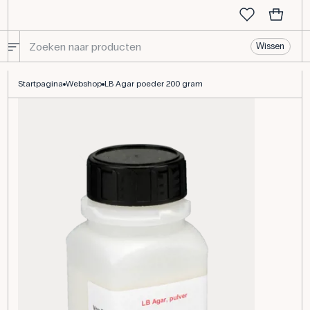
Wissen
LB Agar poeder 200 gram
Startpagina
Webshop
LB Agar poeder 200 gram