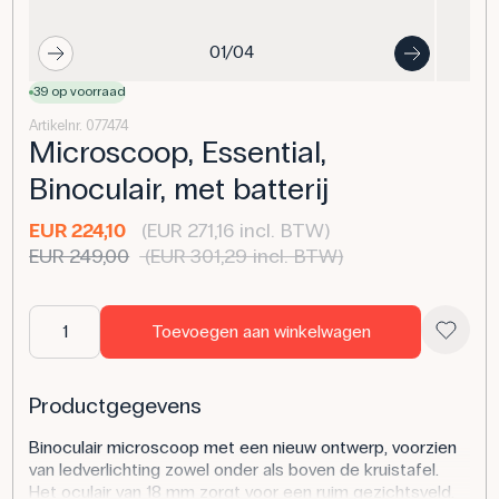
01/04
39 op voorraad
Artikelnr. 077474
Microscoop, Essential,
Binoculair, met batterij
EUR 224,10
(EUR 271,16 incl. BTW)
EUR 249,00
(EUR 301,29 incl. BTW)
Toevoegen aan winkelwagen
Productgegevens
Binoculair microscoop met een nieuw ontwerp, voorzien
van ledverlichting zowel onder als boven de kruistafel.
Het oculair van 18 mm zorgt voor een ruim gezichtsveld.