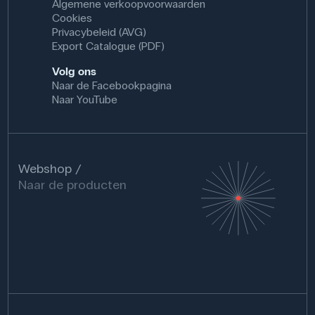
Algemene verkoopvoorwaarden
Cookies
Gebruik van het product
Privacybeleid (AVG)
De microscoop is een essentieel instrument voor het
Export Catalogue (PDF)
werk in laboratoria en klinieken, evenals in
Volg ons
onderwijssituaties waar prokaryoten, eukaryoten,
Naar de Facebookpagina
schimmels en bacteriën worden bestudeerd.
Naar YouTube
Specifikationer
Vægt (kg): 2.8 kg
Webshop
Brand: LabField
Naar de producten
Dimensioner: (l x b x h) 19 cm x 14 cm x 34 cm
Længde: 19 cm
Højde (cm): 34 cm
Forstørrelse (x): 40, 100, 400, 1000
Tubustype: Binokulær