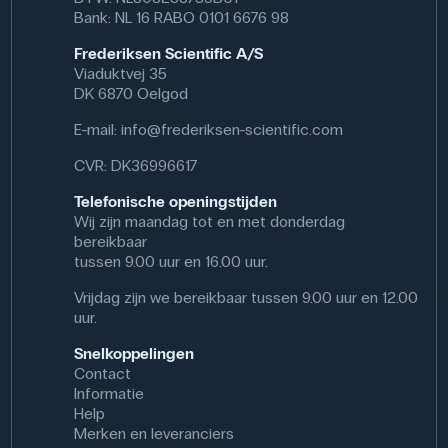
Bank: NL 16 RABO 0101 6676 98
Condensor: Abbé-condensor N.A. 1,25 met
filterhouder. In hoogte verstelbaar.
Frederiksen Scientific A/S
Diafragma's: Irisdiafragma's voor traploze regeling
Viaduktvej 35
van helderheid, contrast en scherptediepte.
DK 6870 Oelgod
Verlichting: Ingebouwde onderverlichting in de voet
van de microscoop: 1 W LED met traploze regeling.
E-mail:
info@frederiksen-scientific.com
Bovenverlichting 0,06 W LED.
Focussering: Coaxiale grof- en fijnafstelling.
CVR: DK36996617
Preparaatbeveiliging: Ingebouwde beveiliging tegen
onbedoelde beschadiging van micropreparaten bij
Telefonische openingstijden
het scherpstellen.
Wij zijn maandag tot en met donderdag
Kruistafel: Geïntegreerde, stevige kruistafel met
bereikbaar
laaghangende coaxiale bediening via grof- en
tussen 9.00 uur en 16.00 uur.
fijnschroef
Vrijdag zijn we bereikbaar tussen 9.00 uur en 12.00
Netsnoer: Netsnoer en netadapter voor het
uur.
opladen van batterijen
Batterij: Oplaadbaar (type 18650)
Snelkoppelingen
Toepassingsgebied: Insectendelen, dierlijk
Contact
plankton, plantaardig plankton, plantencellen,
Informatie
dierlijke cellen, mitosechromosomen, sommige
Help
intracellulaire componenten, waaronder celkernen,
Merken en leveranciers
evenals schimmels en bacteriën