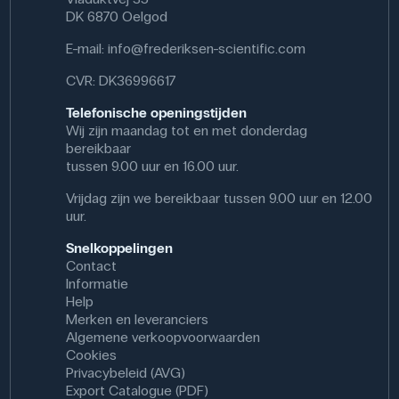
van grondstoffen, en in creatieve vakken zoals kunst en
DK 6870 Oelgod
design, waar materialen zoals lijm en kleurstoffen worden
gebruikt. De handschoenen worden ook gebruikt in
E-mail:
info@frederiksen-scientific.com
professionele contexten zoals laboratoria,
voedselproductie en zorgtaken.
CVR: DK36996617
Specifikationer
Telefonische openingstijden
Wij zijn maandag tot en met donderdag
Størrelse USR: XL
bereikbaar
Materiale: Nitril
tussen 9.00 uur en 16.00 uur.
Vrijdag zijn we bereikbaar tussen 9.00 uur en 12.00
uur.
Snelkoppelingen
Contact
Informatie
Help
Merken en leveranciers
Algemene verkoopvoorwaarden
Cookies
Privacybeleid (AVG)
Export Catalogue (PDF)