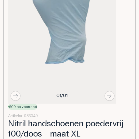
01/01
509 op voorraad
Artikelnr. 086049
Nitril handschoenen poedervrij
100/doos - maat XL