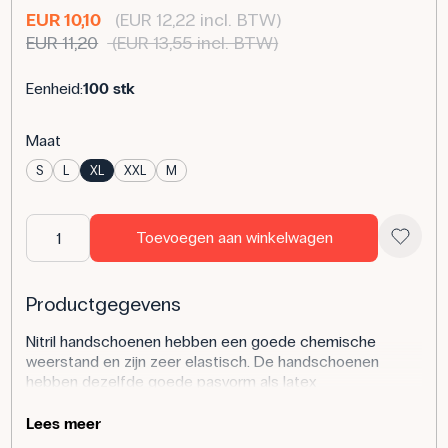
EUR 10,10
(EUR 12,22 incl. BTW)
EUR 11,20
(EUR 13,55 incl. BTW)
Eenheid:
100 stk
Maat
S
L
XL
XXL
M
Toevoegen aan winkelwagen
Productgegevens
Nitril handschoenen hebben een goede chemische
weerstand en zijn zeer elastisch. De handschoenen
hebben dezelfde goede pasvorm als latex
handschoenen, maar bevatten geen poeder, wat het
risico op allergische reacties vermindert. De
Lees meer
vingertoppen hebben een licht opgeruwd oppervlak voor