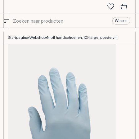
Wissen
Nitril handschoenen, poedervrij, wegwerp, XXL
Startpagina
Webshop
Nitril handschoenen, XX-large, poedervrij