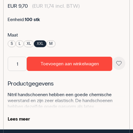
EUR 9,70
(EUR 11,74 incl. BTW)
Eenheid:
100 stk
Maat
S
L
XL
XXL
M
Toevoegen aan winkelwagen
Productgegevens
Nitril handschoenen hebben een goede chemische
weerstand en zijn zeer elastisch. De handschoenen
hebben dezelfde goede pasvorm als latex
handschoenen, maar bevatten geen poeder, wat het
risico op allergische reacties vermindert.
Lees meer
De vingertoppen hebben een microruw oppervlak voor