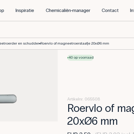
op
Inspiratie
Chemicaliën-manager
Contact
I
etroerder en schudder
Roervlo of magneetroerstaafje 20xØ6 mm
40 op voorraad
Artikelnr. 065508
Roervlo of ma
20xØ6 mm