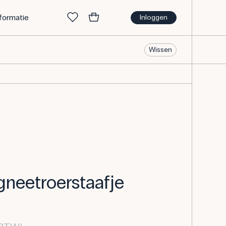
nformatie
Inloggen
Wissen
gneetroerstaafje