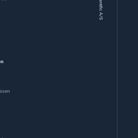
en
.
ussen