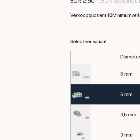
EUR 2,50
(EUR 3,03 incl.
Verkoopquotiënt:
10
Minimumverk
Selecteer variant
Diamete
6 mm
6 mm
4,5 mm
3 mm