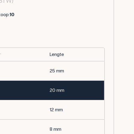
 BTW)
oop:
10
r
Lengte
25 mm
20 mm
12 mm
8 mm