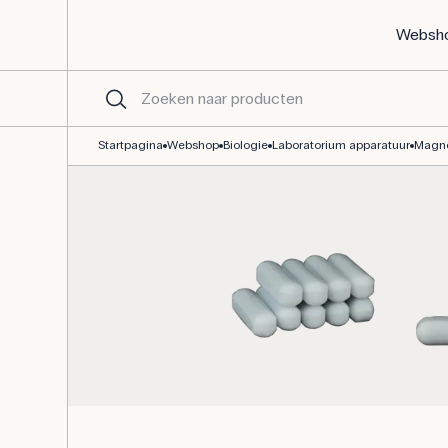
Websh
Roervlo of magneetroerstaafje 20xØ6 mm
Startpagina
Webshop
Biologie
Laboratorium apparatuur
Magne