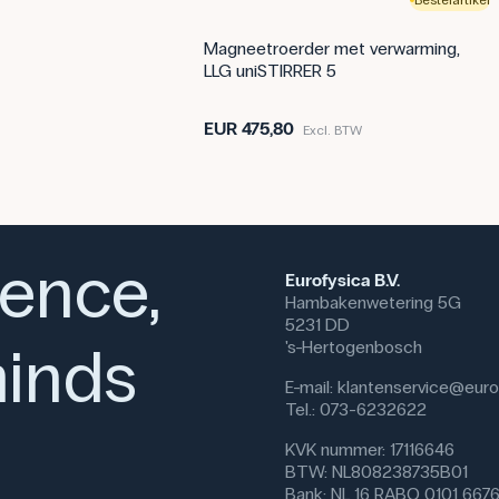
Magneetroerder met verwarming,
LLG uniSTIRRER 5
EUR 475,80
Excl. BTW
ience,
Eurofysica B.V.
Hambakenwetering 5G
5231 DD
inds
's-Hertogenbosch
E-mail:
klantenservice@eurof
Tel.: 073-6232622
KVK nummer: 17116646
BTW: NL808238735B01
Bank: NL 16 RABO 0101 667