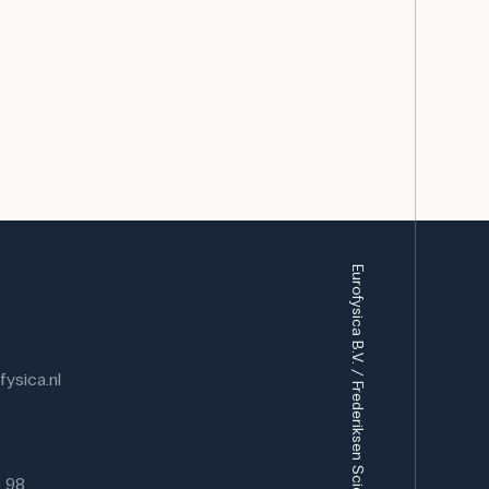
Eurofysica B.V. / Frederiksen Scientific A/S
ysica.nl
6 98