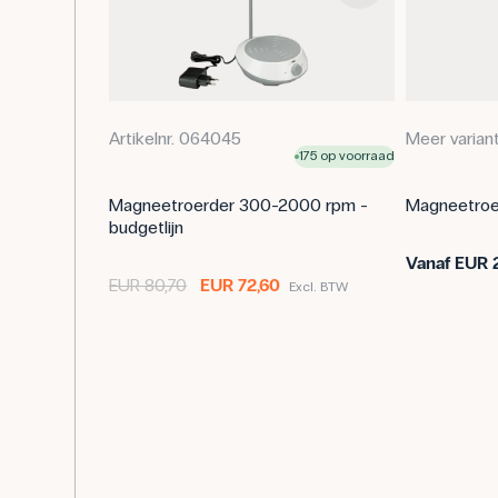
Artikelnr. 064045
Meer varian
175 op voorraad
Magneetroerder 300-2000 rpm -
Magneetroer
budgetlijn
Vanaf
EUR 
EUR 80,70
EUR 72,60
Excl. BTW