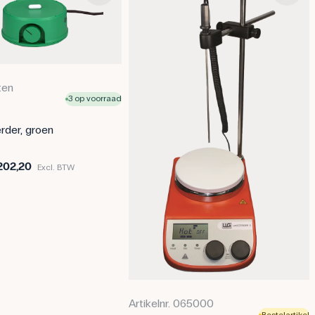
ontwikkeling, in de biotechnolog
roeren onder gecontroleerde om
in laboratoria voor voeding en mi
moeten worden gehouden.
Specifikationer
ten
3 op voorraad
Farve: Hvid
Dimensioner: (ø x l) 6 mm x 
der, groen
Materiale: Polytetrafluorethy
Længde (mm): 20 mm
202,20
Excl. BTW
Artikelnr. 065000
Bestelartikel