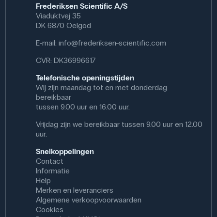
kleine stromingssystemen of in hobbyprojecten.
Frederiksen Scientific A/S
Viaduktvej 35
Specifikationer
DK 6870 Oelgod
Indre Diameter (mm): 4 mm
E-mail:
info@frederiksen-scientific.com
Farve: Transparent
Ydre Diameter (mm): 6 mm
CVR: DK36996617
Dimensioner: (ø x l) 4/6 mm x 5 m
Materiale: Silikone
Telefonische openingstijden
Wij zijn maandag tot en met donderdag
bereikbaar
tussen 9.00 uur en 16.00 uur.
Vrijdag zijn we bereikbaar tussen 9.00 uur en 12.00
uur.
Snelkoppelingen
Contact
Informatie
Help
Merken en leveranciers
Algemene verkoopvoorwaarden
Cookies