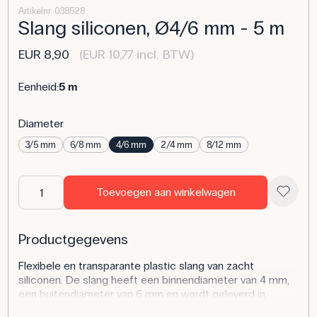
Artikelnr. 038528
Slang siliconen, Ø4/6 mm - 5 m
EUR 8,90
(EUR 10,77 incl. BTW)
Eenheid:
5 m
Diameter
3/5 mm
6/8 mm
4/6 mm
2/4 mm
8/12 mm
Toevoegen aan winkelwagen
Productgegevens
Flexibele en transparante plastic slang van zacht
siliconen. De slang heeft een binnendiameter van 4 mm,
een buitendiameter van 6 mm en wordt geleverd in
lengtes van 5 meter. De slang is gemakkelijk aan te