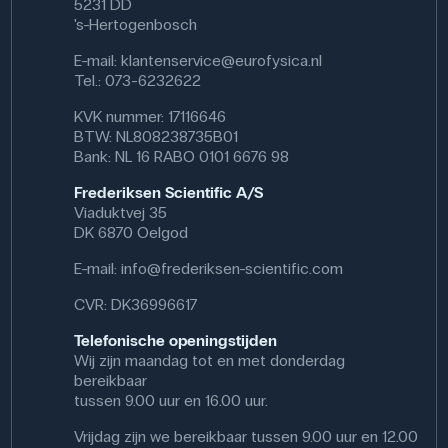
5231 DD
's-Hertogenbosch
E-mail:
klantenservice@eurofysica.nl
Tel.: 073-6232622
KVK nummer: 17116646
BTW: NL808238735B01
Bank: NL 16 RABO 0101 6676 98
Frederiksen Scientific A/S
Viaduktvej 35
DK 6870 Oelgod
E-mail:
info@frederiksen-scientific.com
CVR: DK36996617
Telefonische openingstijden
Wij zijn maandag tot en met donderdag
bereikbaar
tussen 9.00 uur en 16.00 uur.
Vrijdag zijn we bereikbaar tussen 9.00 uur en 12.00