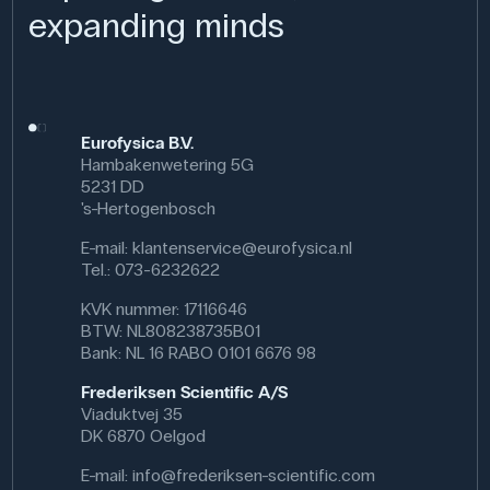
kunnen knikken en breken.
expanding minds
Gebruik van het product
In de natuurkundelessen is het product geschikt voor
lessen over thermodynamica en de eigenschappen van
materialen. Leerlingen kunnen zien hoe
Eurofysica B.V.
temperatuurveranderingen vaste stoffen beïnvloeden en
Hambakenwetering 5G
hoe kleine uitzettingen tot grote krachten kunnen leiden.
5231 DD
Het kan ook worden gebruikt bij bouwtechnische
's-Hertogenbosch
onderwerpen over de reactie van constructies op
temperatuurverschillen.
E-mail:
klantenservice@eurofysica.nl
Tel.: 073-6232622
Specificaties
KVK nummer: 17116646
Afmetingen: (L) 320 mm
BTW: NL808238735B01
Bank: NL 16 RABO 0101 6676 98
Frederiksen Scientific A/S
Viaduktvej 35
DK 6870 Oelgod
E-mail:
info@frederiksen-scientific.com