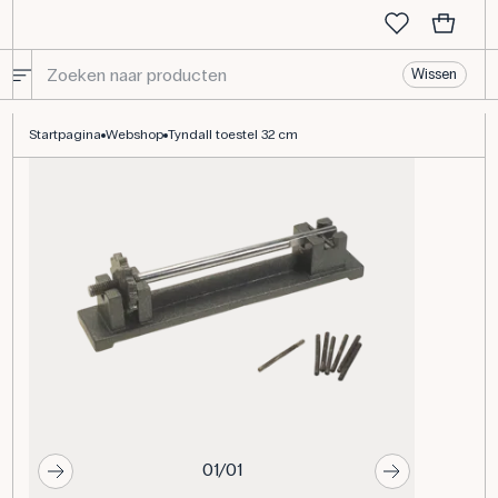
Wissen
Tyndall toestel 32 cm
Startpagina
Webshop
Tyndall toestel 32 cm
01/01