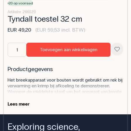
20 op voorraad
Artikelnr. 266020
Tyndall toestel 32 cm
EUR 49,20
(EUR 59,53 incl. BTW)
Toevoegen aan winkelwagen
Productgegevens
Het breekapparaat voor bouten wordt gebruikt om rek bij
verwarming en krimp bij afkoeling te demonstreren.
Wanneer de middelste staaf van het apparaat van lengte
verandert, barsten de bijgeleverde gietijzeren staven. De
set bevat 10 gietijzeren staven en het apparaat zelf, dat
Lees meer
320 mm lang is. Het product geeft een duidelijke, visuele
illustratie van thermische uitzettingskrachten. Bij gebruik
van het product moet voor voldoende afstand en
Exploring science,
oogbescherming worden gezorgd, omdat de staven