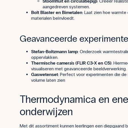
Stoomfluit en circulatiepijp
: Creëer realis
aangedreven systemen.
Bolt Blaster en Bimetalen
: Laat zien hoe warmte
materialen beïnvloedt.
Geavanceerde experimenten
Stefan-Boltzmann lamp
: Onderzoek warmtestralin
oppervlakken.
Thermische camera's (FLIR C3-X en C5)
: Hierme
visualiseren met geavanceerde beeldverwerking.
Gaswetenset
: Perfect voor experimenten die de 
volume laten zien
Thermodynamica en ener
onderwijzen
Met dit assortiment kunnen leerlingen een diepgaand b