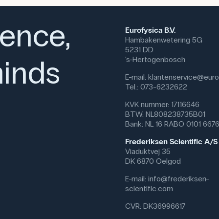
ience,
Eurofysica B.V.
Hambakenwetering 5G
5231 DD
inds
's-Hertogenbosch
E-mail:
klantenservice@eurof
Tel.: 073-6232622
KVK nummer: 17116646
BTW: NL808238735B01
Bank: NL 16 RABO 0101 667
Frederiksen Scientific A/S
Viaduktvej 35
DK 6870 Oelgod
E-mail:
info@frederiksen-
scientific.com
CVR: DK36996617