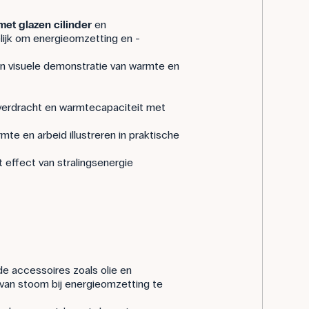
met glazen cilinder
en
ijk om energieomzetting en -
n visuele demonstratie van warmte en
erdracht en warmtecapaciteit met
rmte en arbeid illustreren in praktische
t effect van stralingsenergie
e accessoires zoals olie en
l van stoom bij energieomzetting te