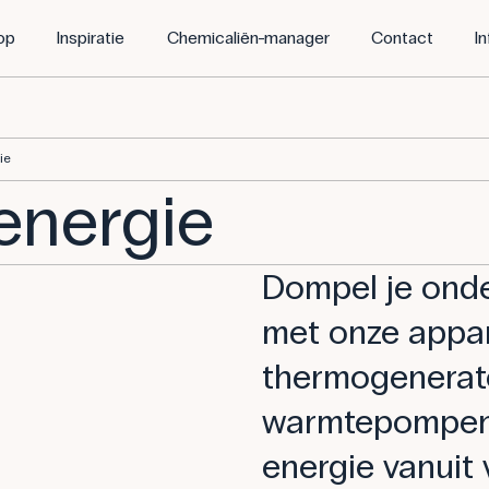
op
Inspiratie
Chemicaliën-manager
Contact
I
ie
energie
Dompel je onde
met onze appar
thermogenerat
warmtepompen 
energie vanuit 