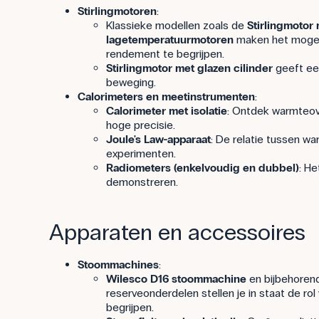
Stirlingmotoren
:
Klassieke modellen zoals de
Stirlingmotor 
lagetemperatuurmotoren
maken het mogel
rendement te begrijpen.
Stirlingmotor met glazen cilinder
geeft ee
beweging.
Calorimeters en meetinstrumenten
:
Calorimeter met isolatie
: Ontdek warmteov
hoge precisie.
Joule's Law-apparaat
: De relatie tussen wa
experimenten.
Radiometers (enkelvoudig en dubbel)
: He
demonstreren.
Apparaten en accessoires
Stoommachines
:
Wilesco D16 stoommachine
en bijbehorend
reserveonderdelen stellen je in staat de ro
begrijpen.