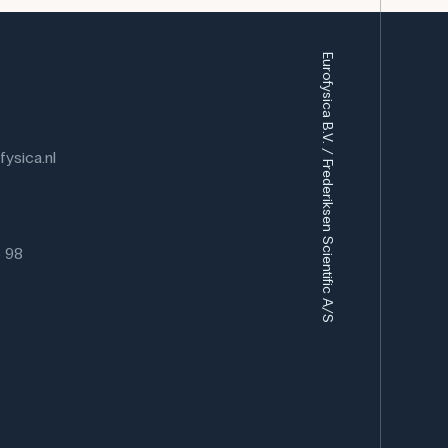
Eurofysica B.V. / Frederiksen Scientific A/S
ysica.nl
6 98