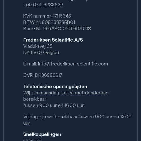
verschillende weerstandswaarden de stroom en spanning
Tel.: 073-6232622
in de schakeling beïnvloeden.
KVK nummer: 17116646
Specifikationer
BTW: NL808238735B01
Bank: NL 16 RABO 0101 6676 98
Modstand: 0.001 Ω
Effekt: 0,6 W
Frederiksen Scientific A/S
Viaduktvej 35
DK 6870 Oelgod
E-mail:
info@frederiksen-scientific.com
CVR: DK36996617
Telefonische openingstijden
Wij zijn maandag tot en met donderdag
bereikbaar
tussen 9.00 uur en 16.00 uur.
Vrijdag zijn we bereikbaar tussen 9.00 uur en 12.00
uur.
Snelkoppelingen
Contact