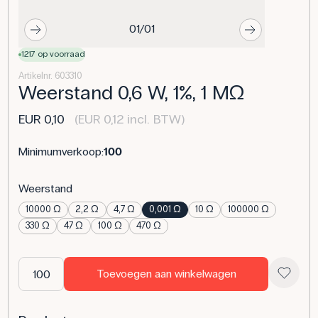
01/01
1217 op voorraad
Artikelnr. 603310
Weerstand 0,6 W, 1%, 1 MΩ
EUR 0,10
(EUR 0,12 incl. BTW)
Minimumverkoop:
100
Weerstand
10000 Ω
2,2 Ω
4,7 Ω
0,001 Ω
10 Ω
100000 Ω
330 Ω
47 Ω
100 Ω
470 Ω
Toevoegen aan winkelwagen