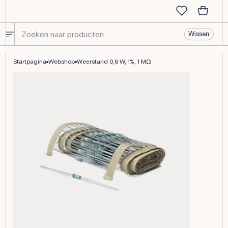
Wissen
Weerstand 0,6 W, 1%, 1 MΩ
Startpagina
Webshop
Weerstand 0,6 W, 1%, 1 MΩ