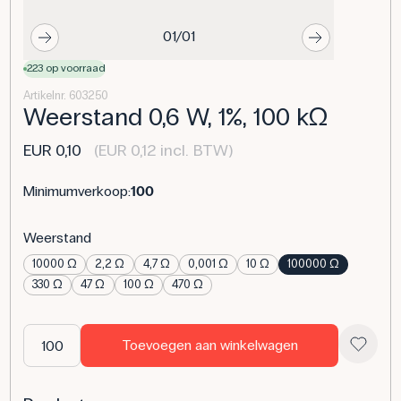
01/01
223 op voorraad
Artikelnr. 603250
Weerstand 0,6 W, 1%, 100 kΩ
EUR 0,10
(EUR 0,12 incl. BTW)
Minimumverkoop:
100
Weerstand
10000 Ω
2,2 Ω
4,7 Ω
0,001 Ω
10 Ω
100000 Ω
330 Ω
47 Ω
100 Ω
470 Ω
Toevoegen aan winkelwagen