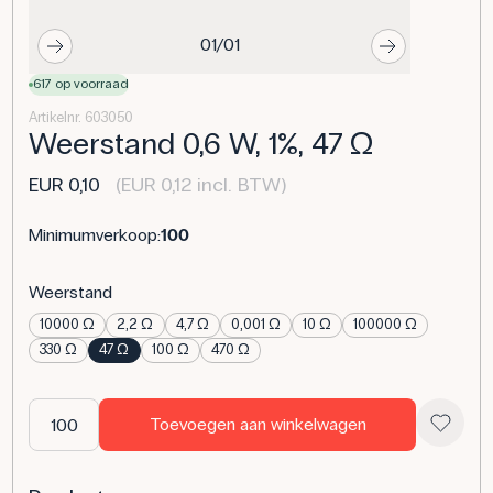
01/01
617 op voorraad
Artikelnr. 603050
Weerstand 0,6 W, 1%, 47 Ω
EUR 0,10
(EUR 0,12 incl. BTW)
Minimumverkoop:
100
Weerstand
10000 Ω
2,2 Ω
4,7 Ω
0,001 Ω
10 Ω
100000 Ω
330 Ω
47 Ω
100 Ω
470 Ω
Toevoegen aan winkelwagen