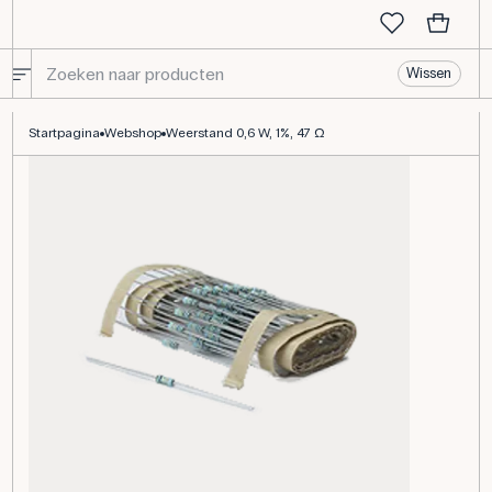
Wissen
Weerstand 0,6 W, 1%, 47 Ω
Startpagina
Webshop
Weerstand 0,6 W, 1%, 47 Ω