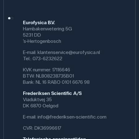
Eurofysica B.V.
Hambakenwetering 5G
5231 DD
's-Hertogenbosch
E-mail:
klantenservice@eurofysica.nl
Tel.: 073-6232622
KVK nummer: 17116646
BTW: NL808238735B01
Bank: NL 16 RABO 0101 6676 98
Frederiksen Scientific A/S
Viaduktvej 35
DK 6870 Oelgod
E-mail:
info@frederiksen-scientific.com
CVR: DK36996617