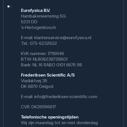
Eurofysica B.V.
Hambakenwetering 5G
5231 DD
's-Hertogenbosch
E-mail:
klantenservice@eurofysica.nl
Tel.: 073-6232622
KVK nummer: 17116646
BTW: NL808238735B01
Bank: NL 16 RABO 0101 6676 98
Frederiksen Scientific A/S
Viaduktvej 35
DK 6870 Oelgod
E-mail:
info@frederiksen-scientific.com
CVR: DK36996617
Telefonische openingstijden
Wij zijn maandag tot en met donderdag