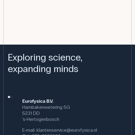
Exploring science,
expanding minds
Eurofysica B.V.
Hambakenwetering 5G
5231 DD
's-Hertogenbosch
E-mail:
klantenservice@eurofysica.nl