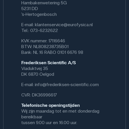
Hambakenwetering 5G
5231 DD
's-Hertogenbosch
E-mail:
klantenservice@eurofysica.nl
Tel.: 073-6232622
KVK nummer: 17116646
BTW: NL808238735B01
Bank: NL 16 RABO 0101 6676 98
Frederiksen Scientific A/S
Viaduktvej 35
DK 6870 Oelgod
E-mail:
info@frederiksen-scientific.com
CVR: DK36996617
Telefonische openingstijden
Wij zijn maandag tot en met donderdag
bereikbaar
tussen 9.00 uur en 16.00 uur.